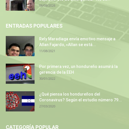
06/08/2026
ENTRADAS POPULARES
Rely Maradiaga envía emotivo mensaje a
Allan Fajardo, «Allan se está...
11/08/2021
Por primera vez, un hondureño asumirá la
gerencia de la EEH
30/01/2022
¿Qué piensa los hondureños del
Coronavirus? Según el estudio número 79...
27/03/2020
CATEGORÍA POPULAR