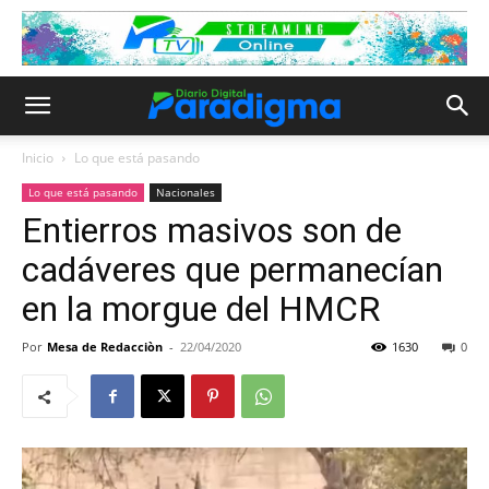
Inicio
Lo que está pasando
Lo que está pasando
Nacionales
Entierros masivos son de
cadáveres que permanecían
en la morgue del HMCR
Por
Mesa de Redacciòn
-
22/04/2020
1630
0