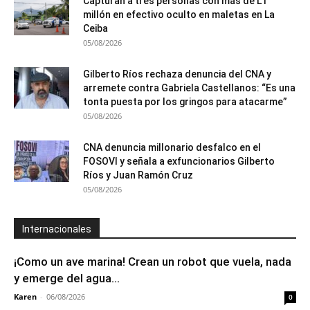
Capturan a tres personas con más de L1
millón en efectivo oculto en maletas en La
Ceiba
05/08/2026
Gilberto Ríos rechaza denuncia del CNA y
arremete contra Gabriela Castellanos: “Es una
tonta puesta por los gringos para atacarme”
05/08/2026
CNA denuncia millonario desfalco en el
FOSOVI y señala a exfuncionarios Gilberto
Ríos y Juan Ramón Cruz
05/08/2026
Internacionales
¡Como un ave marina! Crean un robot que vuela, nada
y emerge del agua...
Karen
-
06/08/2026
0