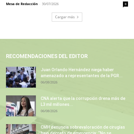
Mesa de Redacción
-
30/07/2026
0
Cargar más
RECOMENDACIONES DEL EDITOR
Juan Orlando Hernández niega haber
amenazado a representantes de la PGR...
06/08/2026
CNA alerta que la corrupción drena más de
L3 mil millones...
06/08/2026
CMH denuncia sobrevaloración de cirugías
bajo decreto de emergencia: “No se...