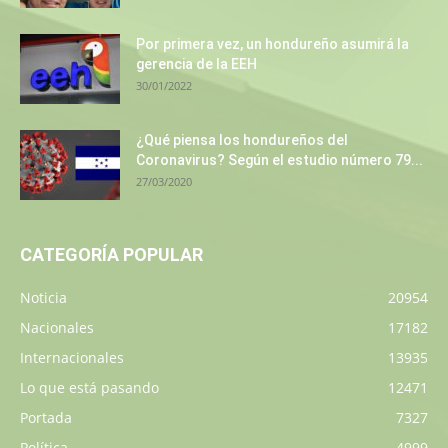
Por primera vez, un hondureño asumirá la
gerencia de la EEH
30/01/2022
¿Qué piensa los hondureños del
Coronavirus? Según el estudio número 79...
27/03/2020
CATEGORÍA POPULAR
Noticia
20954
Nacionales
17182
Internacionales
13935
Lo que está pasando
12471
Portada
7327
Política
4999