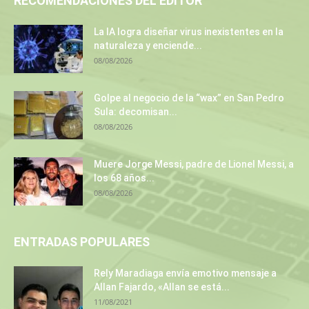
RECOMENDACIONES DEL EDITOR
La IA logra diseñar virus inexistentes en la
naturaleza y enciende...
08/08/2026
Golpe al negocio de la “wax” en San Pedro
Sula: decomisan...
08/08/2026
Muere Jorge Messi, padre de Lionel Messi, a
los 68 años...
08/08/2026
ENTRADAS POPULARES
Rely Maradiaga envía emotivo mensaje a
Allan Fajardo, «Allan se está...
11/08/2021