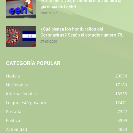
Por primera vez, un hondureño asumirá la
gerencia de la EEH
30/01/2022
¿Qué piensa los hondureños del
Coronavirus? Según el estudio número 79...
27/03/2020
CATEGORÍA POPULAR
Noticia
20954
Nacionales
17180
Internacionales
13933
Lo que está pasando
12471
Portada
7327
Política
4999
Actualidad
4873