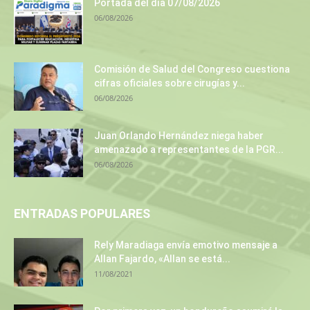
Portada del día 07/08/2026
06/08/2026
Comisión de Salud del Congreso cuestiona
cifras oficiales sobre cirugías y...
06/08/2026
Juan Orlando Hernández niega haber
amenazado a representantes de la PGR...
06/08/2026
ENTRADAS POPULARES
Rely Maradiaga envía emotivo mensaje a
Allan Fajardo, «Allan se está...
11/08/2021