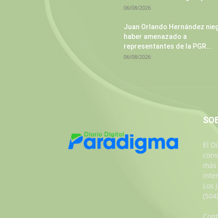
06/08/2026
Juan Orlando Hernández nie
haber amenazado a
representantes de la PGR...
06/08/2026
SO
El D
cons
más 
inte
Los 
(504
Cont