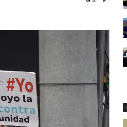
787
0