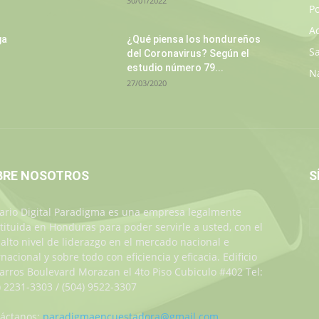
30/01/2022
Po
A
ga
¿Qué piensa los hondureños
S
del Coronavirus? Según el
estudio número 79...
N
27/03/2020
BRE NOSOTROS
S
iario Digital Paradigma es una empresa legalmente
tituida en Honduras para poder servirle a usted, con el
alto nivel de liderazgo en el mercado nacional e
rnacional y sobre todo con eficiencia y eficacia. Edificio
Jarros Boulevard Morazan el 4to Piso Cubiculo #402 Tel:
) 2231-3303 / (504) 9522-3307
áctanos:
paradigmaencuestadora@gmail.com