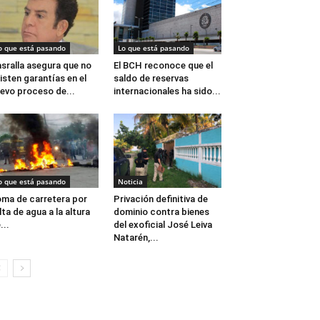
o que está pasando
Lo que está pasando
sralla asegura que no
El BCH reconoce que el
isten garantías en el
saldo de reservas
evo proceso de...
internacionales ha sido...
o que está pasando
Noticia
ma de carretera por
Privación definitiva de
lta de agua a la altura
dominio contra bienes
...
del exoficial José Leiva
Natarén,...