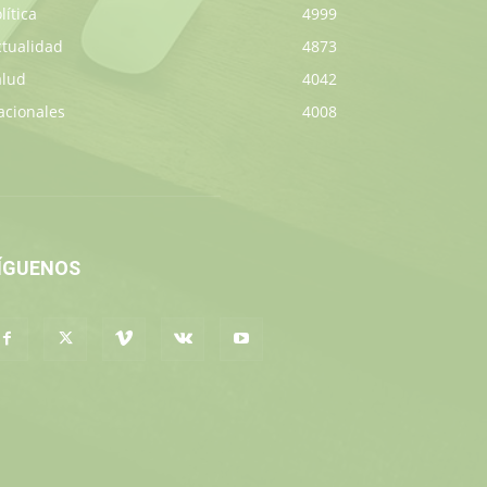
lítica
4999
ctualidad
4873
alud
4042
acionales
4008
ÍGUENOS