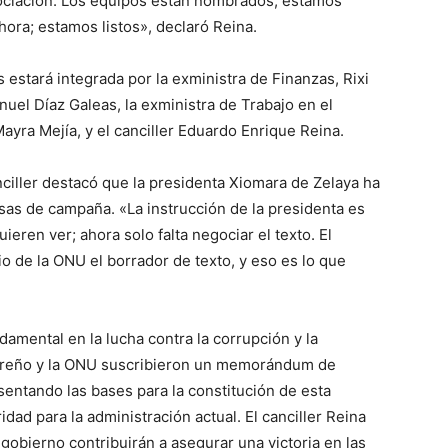
ociación. Los equipos están nombrados, estamos
ora; estamos listos», declaró Reina.
estará integrada por la exministra de Finanzas, Rixi
uel Díaz Galeas, la exministra de Trabajo en el
yra Mejía, y el canciller Eduardo Enrique Reina.
nciller destacó que la presidenta Xiomara de Zelaya ha
as de campaña. «La instrucción de la presidenta es
ieren ver; ahora solo falta negociar el texto. El
 de la ONU el borrador de texto, y eso es lo que
amental en la lucha contra la corrupción y la
ureño y la ONU suscribieron un memorándum de
entando las bases para la constitución de esta
dad para la administración actual. El canciller Reina
gobierno contribuirán a asegurar una victoria en las