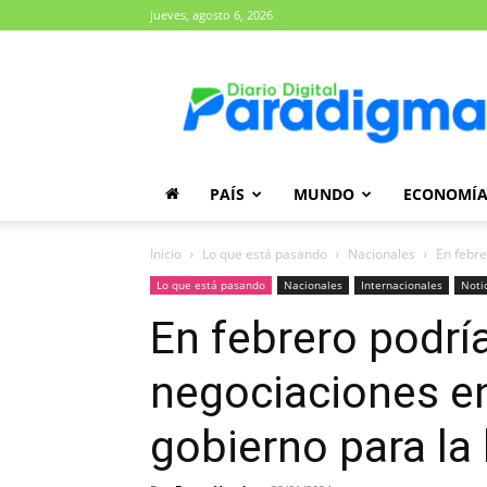
jueves, agosto 6, 2026
Diario
Paradigma
PAÍS
MUNDO
ECONOMÍ
Inicio
Lo que está pasando
Nacionales
En febre
Lo que está pasando
Nacionales
Internacionales
Noti
En febrero podría
negociaciones en
gobierno para la 