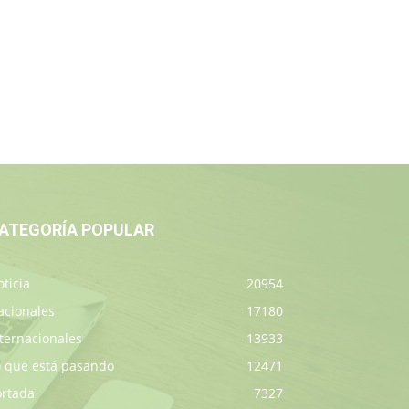
ATEGORÍA POPULAR
ticia
20954
acionales
17180
ternacionales
13933
o que está pasando
12471
ortada
7327