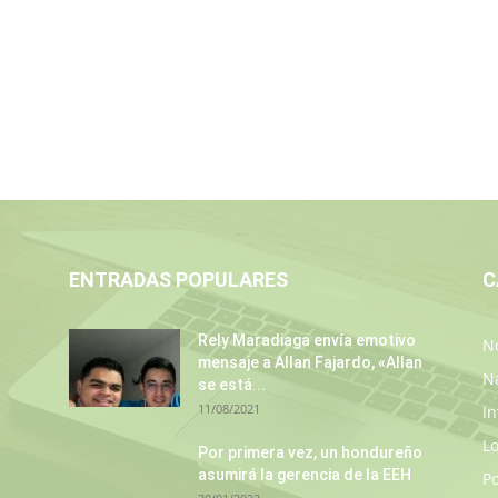
ENTRADAS POPULARES
C
Rely Maradiaga envía emotivo
No
mensaje a Allan Fajardo, «Allan
N
se está...
11/08/2021
In
L
Por primera vez, un hondureño
asumirá la gerencia de la EEH
P