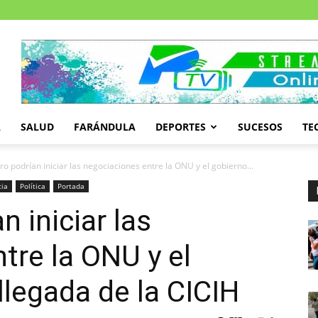
A
SALUD
FARÁNDULA
DEPORTES
SUCESOS
TE
ro podrían iniciar las negociaciones entre la ONU y el gobierno...
cia
Política
Portada
n iniciar las
tre la ONU y el
llegada de la CICIH