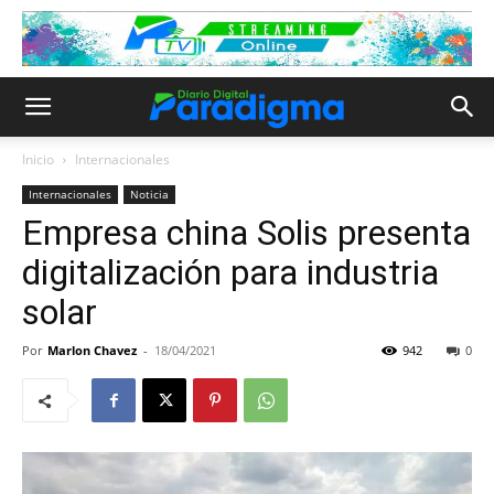
Inicio
Internacionales
Internacionales
Noticia
Empresa china Solis presenta
digitalización para industria
solar
Por
Marlon Chavez
-
18/04/2021
942
0