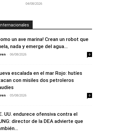
04/08/2026
Internacionales
Como un ave marina! Crean un robot que
uela, nada y emerge del agua...
ren
-
06/08/2026
0
ueva escalada en el mar Rojo: hutíes
tacan con misiles dos petroleros
audíes
ren
-
05/08/2026
0
E. UU. endurece ofensiva contra el
JNG: director de la DEA advierte que
ambién...