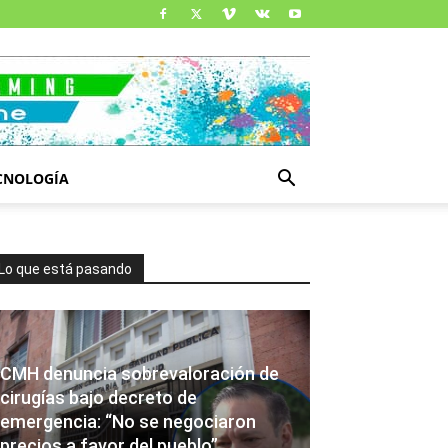
CNOLOGÍA
Lo que está pasando
CMH denuncia sobrevaloración de
cirugías bajo decreto de
emergencia: “No se negociaron
precios a favor del pueblo”