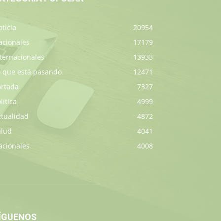
ticia
20954
acionales
17179
ternacionales
13933
o que está pasando
12471
ortada
7327
lítica
4999
ctualidad
4872
alud
4041
acionales
4008
ÍGUENOS