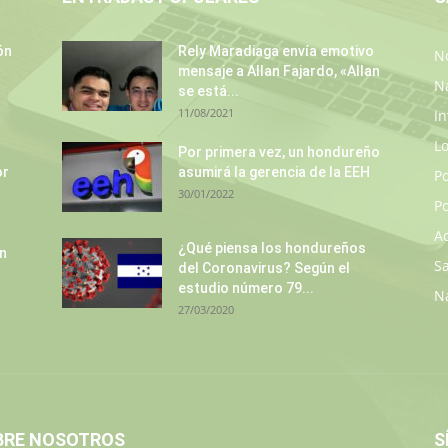
ón
Rely Maradiaga envía emotivo
No
mensaje a Allan Fajardo, «Allan
N
se está...
11/08/2021
In
L
Por primera vez, un hondureño
or
asumirá la gerencia de la EEH
P
30/01/2022
Po
A
¿Qué piensa los hondureños
un
S
del Coronavirus? Según el
estudio número 79...
N
27/03/2020
BRE NOSOTROS
S