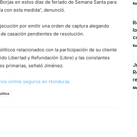
 Borjas en estos días de feriado de Semana Santa para
Ka
ía con esta medida”, denunció.
R
Ejecución por emitir una orden de captura alegando
l
s de casación pendientes de resolución.
c
Ka
líticos relacionados con la participación de su cliente
tido Libertad y Refundación (Libre) y las constantes
J
es primarias, señaló Jiménez.
R
r
nos online seguros en Honduras
Me
olítica