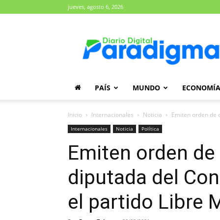
jueves, agosto 6, 2026
Diario
Paradigma
PAÍS
MUNDO
ECONOMÍ
Inicio
Internacionales
Noticia
Emiten orden de c
Internacionales
Noticia
Política
Emiten orden de 
diputada del Con
el partido Libre 