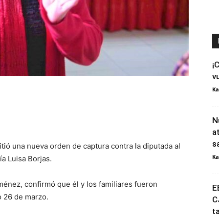
¡
v
Ka
N
a
s
itió una nueva orden de captura contra la diputada al
Ka
ía Luisa Borjas.
ménez, confirmó que él y los familiares fueron
E
o 26 de marzo.
C
t