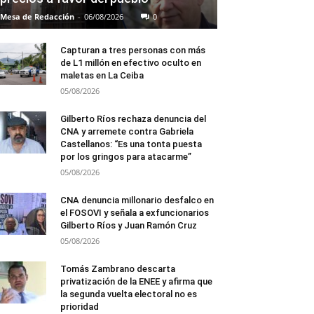
Mesa de Redacción
-
06/08/2026
0
Capturan a tres personas con más
de L1 millón en efectivo oculto en
maletas en La Ceiba
05/08/2026
Gilberto Ríos rechaza denuncia del
CNA y arremete contra Gabriela
Castellanos: “Es una tonta puesta
por los gringos para atacarme”
05/08/2026
CNA denuncia millonario desfalco en
el FOSOVI y señala a exfuncionarios
Gilberto Ríos y Juan Ramón Cruz
05/08/2026
Tomás Zambrano descarta
privatización de la ENEE y afirma que
la segunda vuelta electoral no es
prioridad