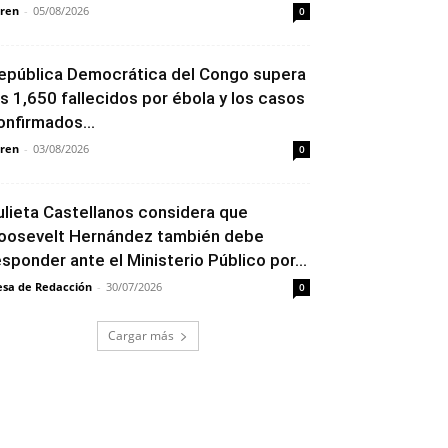
ren
-
05/08/2026
0
epública Democrática del Congo supera
os 1,650 fallecidos por ébola y los casos
onfirmados...
ren
-
03/08/2026
0
ulieta Castellanos considera que
oosevelt Hernández también debe
esponder ante el Ministerio Público por...
sa de Redacción
-
30/07/2026
0
Cargar más