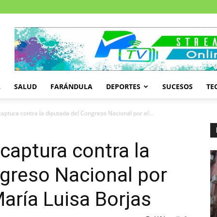
A
SALUD
FARÁNDULA
DEPORTES
SUCESOS
TE
aptura contra la diputada del Congreso Nacional por el...
captura contra la
greso Nacional por
María Luisa Borjas