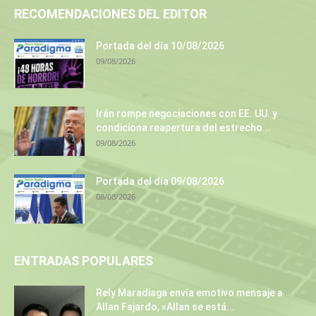
RECOMENDACIONES DEL EDITOR
Portada del día 10/08/2026
09/08/2026
Irán rompe negociaciones con EE. UU. y
condiciona reapertura del estrecho...
09/08/2026
Portada del día 09/08/2026
08/08/2026
ENTRADAS POPULARES
Rely Maradiaga envía emotivo mensaje a
Allan Fajardo, «Allan se está...