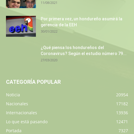
11/08/2021
Por primera vez, un hondureño asumirá la
gerencia de la EEH
30/01/2022
¿Qué piensa los hondureños del
Coronavirus? Según el estudio número 79...
27/03/2020
CATEGORÍA POPULAR
Noticia
20954
Nacionales
17182
Internacionales
13936
Lo que está pasando
12471
Portada
7327