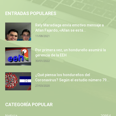
ENTRADAS POPULARES
Rely Maradiaga envía emotivo mensaje a
Allan Fajardo, «Allan se está...
11/08/2021
Por primera vez, un hondureño asumirá la
gerencia de la EEH
30/01/2022
¿Qué piensa los hondureños del
Coronavirus? Según el estudio número 79...
27/03/2020
CATEGORÍA POPULAR
Noticia
20954