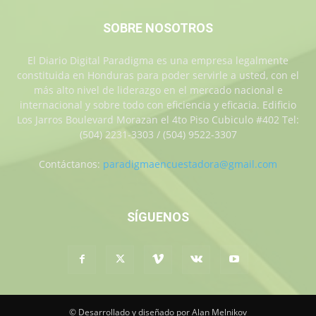
SOBRE NOSOTROS
El Diario Digital Paradigma es una empresa legalmente
constituida en Honduras para poder servirle a usted, con el
más alto nivel de liderazgo en el mercado nacional e
internacional y sobre todo con eficiencia y eficacia. Edificio
Los Jarros Boulevard Morazan el 4to Piso Cubiculo #402 Tel:
(504) 2231-3303 / (504) 9522-3307
Contáctanos:
paradigmaencuestadora@gmail.com
SÍGUENOS
© Desarrollado y diseñado por Alan Melnikov