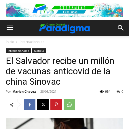
Inicio
Internacionales
Internacionales
Noticia
El Salvador recibe un millón
de vacunas anticovid de la
china Sinovac
Por
Marlon Chavez
-
28/03/2021
934
0