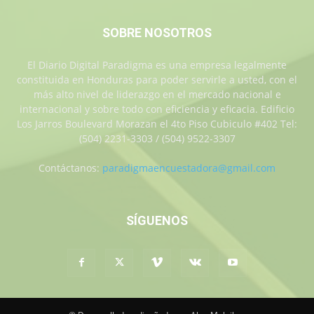
SOBRE NOSOTROS
El Diario Digital Paradigma es una empresa legalmente
constituida en Honduras para poder servirle a usted, con el
más alto nivel de liderazgo en el mercado nacional e
internacional y sobre todo con eficiencia y eficacia. Edificio
Los Jarros Boulevard Morazan el 4to Piso Cubiculo #402 Tel:
(504) 2231-3303 / (504) 9522-3307
Contáctanos:
paradigmaencuestadora@gmail.com
SÍGUENOS