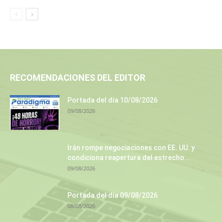
RECOMENDACIONES DEL EDITOR
Portada del día 10/08/2026
09/08/2026
Irán rompe negociaciones con EE. UU. y
condiciona reapertura del estrecho...
09/08/2026
Portada del día 09/08/2026
08/08/2026