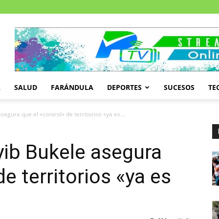
A
SALUD
FARÁNDULA
DEPORTES
SUCESOS
TE
segura que el «control» de territorios «ya es...
yib Bukele asegura
de territorios «ya es