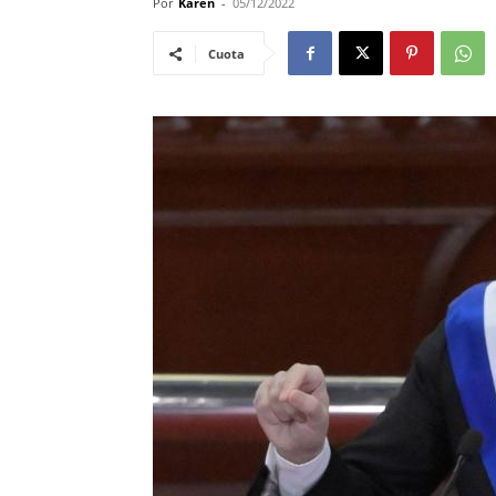
Por
Karen
-
05/12/2022
Cuota