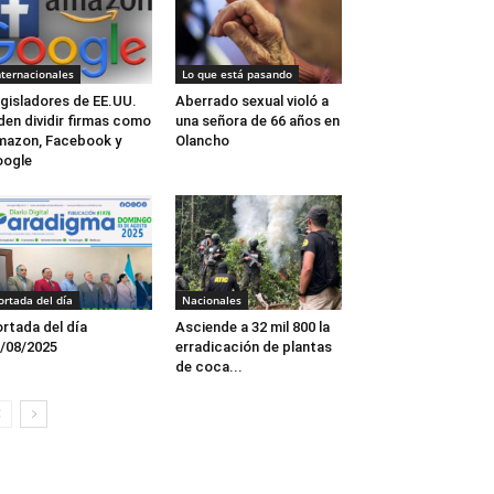
nternacionales
Lo que está pasando
gisladores de EE.UU.
Aberrado sexual violó a
den dividir firmas como
una señora de 66 años en
azon, Facebook y
Olancho
oogle
ortada del día
Nacionales
rtada del día
Asciende a 32 mil 800 la
/08/2025
erradicación de plantas
de coca...