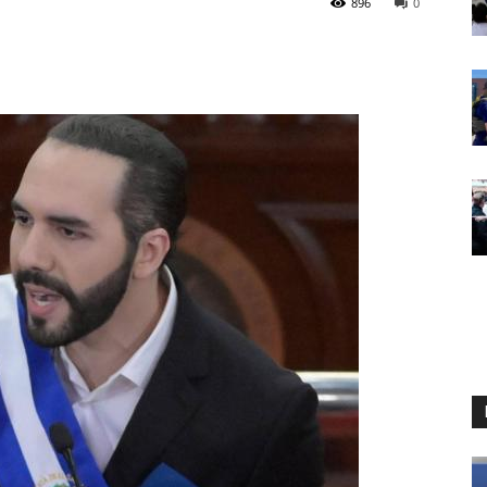
896
0