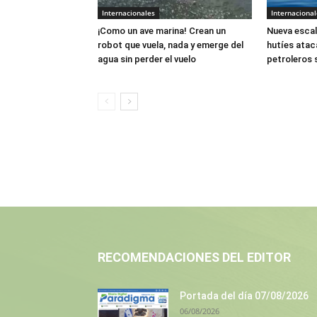
Internacionales
Internacional
¡Como un ave marina! Crean un
Nueva escal
robot que vuela, nada y emerge del
hutíes atac
agua sin perder el vuelo
petroleros 
RECOMENDACIONES DEL EDITOR
Portada del día 07/08/2026
06/08/2026