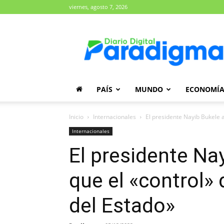
viernes, agosto 7, 2026
Diario
Paradigma
PAÍS
MUNDO
ECONOMÍ
Inicio
Internacionales
El presidente Nayib Bukele a
Internacionales
El presidente Na
que el «control» 
del Estado»