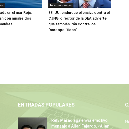
es
Internacionales
ada en el mar Rojo:
EE. UU. endurece ofensiva contra el
an con misiles dos
CJNG: director de la DEA advierte
saudíes
que también irán contra los
“narcopolíticos”
ENTRADAS POPULARES
C
Rely Maradiaga envía emotivo
No
mensaje a Allan Fajardo, «Allan