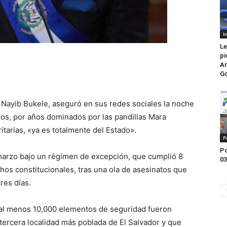
I
Le
pi
Am
G
, Nayib Bukele, aseguró en sus redes sociales la noche
rios, por años dominados por las pandillas Mara
itarias, «ya es totalmente del Estado».
P
Po
marzo bajo un régimen de excepción, que cumplió 8
03
os constitucionales, tras una ola de asesinatos que
res días.
 al menos 10,000 elementos de seguridad fueron
tercera localidad más poblada de El Salvador y que