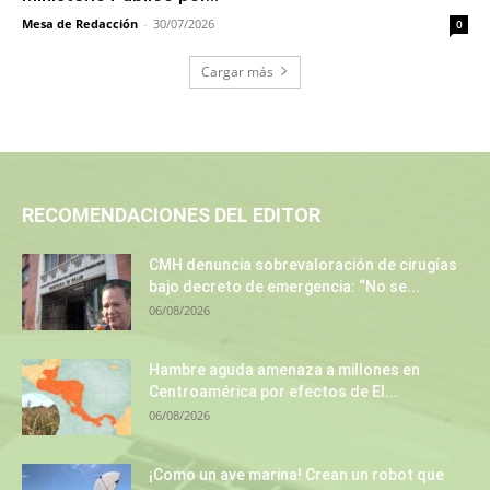
Mesa de Redacción
-
30/07/2026
0
Cargar más
RECOMENDACIONES DEL EDITOR
CMH denuncia sobrevaloración de cirugías
bajo decreto de emergencia: “No se...
06/08/2026
Hambre aguda amenaza a millones en
Centroamérica por efectos de El...
06/08/2026
¡Como un ave marina! Crean un robot que