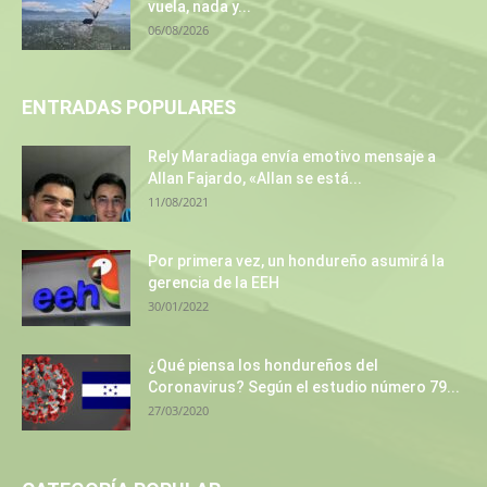
vuela, nada y...
06/08/2026
ENTRADAS POPULARES
Rely Maradiaga envía emotivo mensaje a
Allan Fajardo, «Allan se está...
11/08/2021
Por primera vez, un hondureño asumirá la
gerencia de la EEH
30/01/2022
¿Qué piensa los hondureños del
Coronavirus? Según el estudio número 79...
27/03/2020