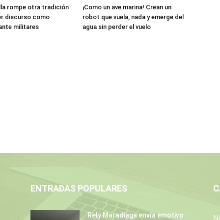
lla rompe otra tradición
¡Como un ave marina! Crean un
er discurso como
robot que vuela, nada y emerge del
ante militares
agua sin perder el vuelo
ENTRADAS POPULARES
C
Rely Maradiaga envía emotivo
No