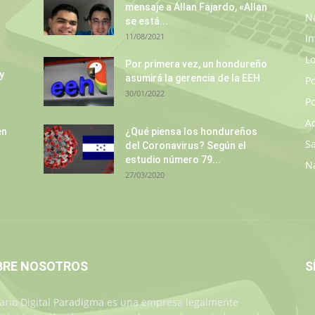
mensaje a Allan Fajardo, «Allan
N
se está...
11/08/2021
In
L
Por primera vez, un hondureño
y
asumirá la gerencia de la EEH
P
30/01/2022
Po
A
en
¿Qué piensa los hondureños
S
del Coronavirus? Según el
estudio número 79...
N
27/03/2020
BRE NOSOTROS
S
iario Digital Paradigma es una empresa legalmente