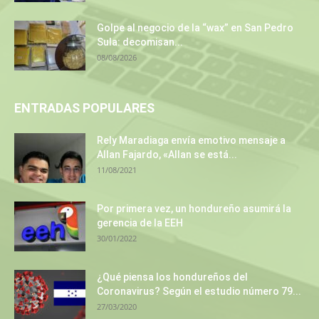
Golpe al negocio de la “wax” en San Pedro
Sula: decomisan...
08/08/2026
ENTRADAS POPULARES
Rely Maradiaga envía emotivo mensaje a
Allan Fajardo, «Allan se está...
11/08/2021
Por primera vez, un hondureño asumirá la
gerencia de la EEH
30/01/2022
¿Qué piensa los hondureños del
Coronavirus? Según el estudio número 79...
27/03/2020