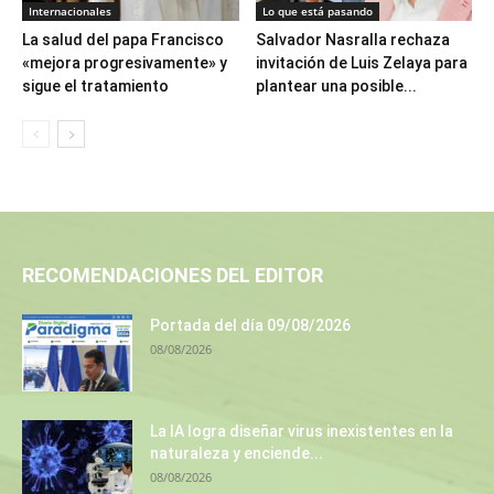
Internacionales
Lo que está pasando
La salud del papa Francisco
Salvador Nasralla rechaza
«mejora progresivamente» y
invitación de Luis Zelaya para
sigue el tratamiento
plantear una posible...
RECOMENDACIONES DEL EDITOR
Portada del día 09/08/2026
08/08/2026
La IA logra diseñar virus inexistentes en la
naturaleza y enciende...
08/08/2026