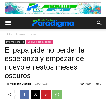
Inicio
Internacionales
Internacionales
Lo que está pasando
El papa pide no perder la
esperanza y empezar de
nuevo en estos meses
oscuros
Por
Yolibeth Bustillo
-
03/04/2021
1080
0