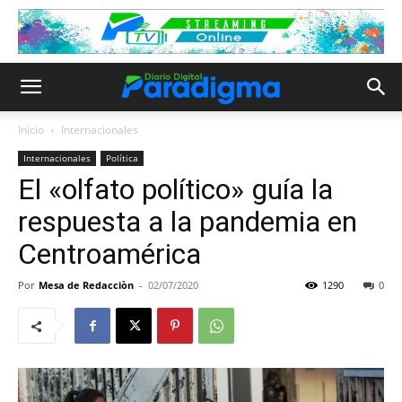
Inicio
Internacionales
Internacionales
Política
El «olfato político» guía la
respuesta a la pandemia en
Centroamérica
Por
Mesa de Redacciòn
-
02/07/2020
1290
0