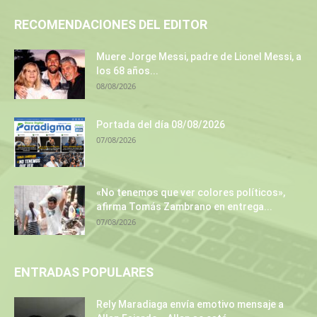
RECOMENDACIONES DEL EDITOR
Muere Jorge Messi, padre de Lionel Messi, a
los 68 años...
08/08/2026
Portada del día 08/08/2026
07/08/2026
«No tenemos que ver colores políticos»,
afirma Tomás Zambrano en entrega...
07/08/2026
ENTRADAS POPULARES
Rely Maradiaga envía emotivo mensaje a