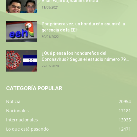
Allan Fajardo, «Allan se está...
11/08/2021
Por primera vez, un hondureño asumirá la
gerencia de la EEH
30/01/2022
¿Qué piensa los hondureños del
Coronavirus? Según el estudio número 79...
27/03/2020
CATEGORÍA POPULAR
Noticia
20954
Nacionales
17181
Internacionales
13935
Lo que está pasando
12471