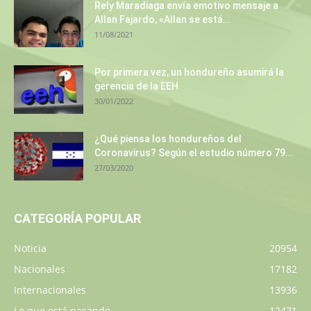
Rely Maradiaga envía emotivo mensaje a
Allan Fajardo, «Allan se está...
11/08/2021
Por primera vez, un hondureño asumirá la
gerencia de la EEH
30/01/2022
¿Qué piensa los hondureños del
Coronavirus? Según el estudio número 79...
27/03/2020
CATEGORÍA POPULAR
Noticia
20954
Nacionales
17182
Internacionales
13936
Lo que está pasando
12471