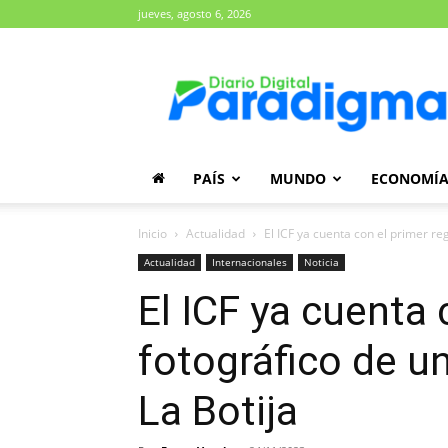
jueves, agosto 6, 2026
Diario
Paradigma
PAÍS
MUNDO
ECONOMÍ
Inicio
Actualidad
El ICF ya cuenta con el primer reg
Actualidad
Internacionales
Noticia
El ICF ya cuenta 
fotográfico de 
La Botija