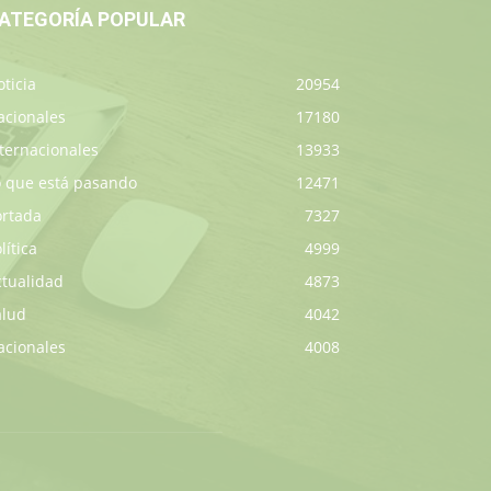
ATEGORÍA POPULAR
ticia
20954
acionales
17180
ternacionales
13933
o que está pasando
12471
ortada
7327
lítica
4999
ctualidad
4873
alud
4042
acionales
4008