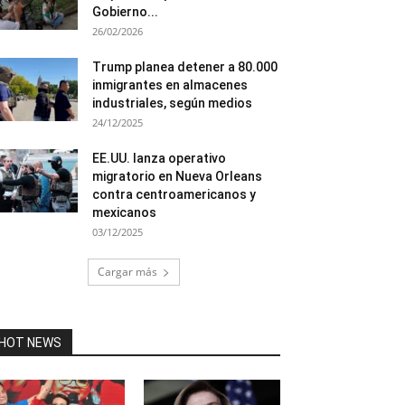
Gobierno...
26/02/2026
Trump planea detener a 80.000
inmigrantes en almacenes
industriales, según medios
24/12/2025
EE.UU. lanza operativo
migratorio en Nueva Orleans
contra centroamericanos y
mexicanos
03/12/2025
Cargar más
HOT NEWS