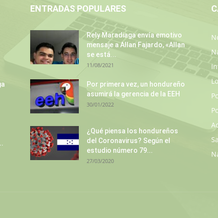
ENTRADAS POPULARES
C
Rely Maradiaga envía emotivo
No
mensaje a Allan Fajardo, «Allan
N
se está...
11/08/2021
In
L
ga
Por primera vez, un hondureño
asumirá la gerencia de la EEH
P
30/01/2022
Po
A
¿Qué piensa los hondureños
S
del Coronavirus? Según el
..
estudio número 79...
N
27/03/2020