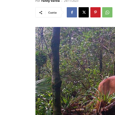
Por
Fanny Varela
-
24/11/2023
Cuota