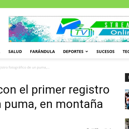
A
SALUD
FARÁNDULA
DEPORTES
SUCESOS
TE
istro fotográfico de un puma,...
con el primer registro
un puma, en montaña