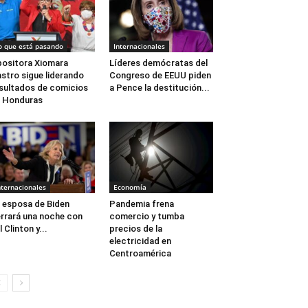
o que está pasando
Internacionales
ositora Xiomara
Líderes demócratas del
stro sigue liderando
Congreso de EEUU piden
sultados de comicios
a Pence la destitución...
 Honduras
nternacionales
Economía
 esposa de Biden
Pandemia frena
rrará una noche con
comercio y tumba
ll Clinton y...
precios de la
electricidad en
Centroamérica