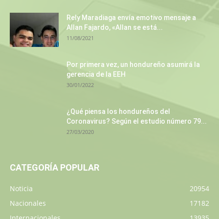
Rely Maradiaga envía emotivo mensaje a
Allan Fajardo, «Allan se está...
11/08/2021
Por primera vez, un hondureño asumirá la
gerencia de la EEH
30/01/2022
¿Qué piensa los hondureños del
Coronavirus? Según el estudio número 79...
27/03/2020
CATEGORÍA POPULAR
Noticia
20954
Nacionales
17182
Internacionales
13935