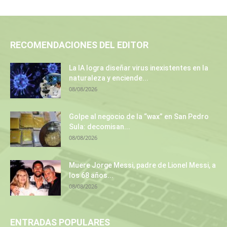
RECOMENDACIONES DEL EDITOR
La IA logra diseñar virus inexistentes en la
naturaleza y enciende...
08/08/2026
Golpe al negocio de la “wax” en San Pedro
Sula: decomisan...
08/08/2026
Muere Jorge Messi, padre de Lionel Messi, a
los 68 años...
08/08/2026
ENTRADAS POPULARES