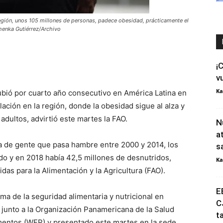
 región, unos 105 millones de personas, padece obesidad, prácticamente el
henka Gutiérrez/Archivo
¡
v
Ka
ubió por cuarto año consecutivo en América Latina en
lación en la región, donde la obesidad sigue al alza y
adultos, advirtió este martes la FAO.
N
a
a de gente que pasa hambre entre 2000 y 2014, los
s
do y en 2018 había 42,5 millones de desnutridos,
Ka
das para la Alimentación y la Agricultura (FAO).
E
ma de la seguridad alimentaria y nutricional en
C
 junto a la Organización Panamericana de la Salud
t
mentos (WFP) y presentado este martes en la sede