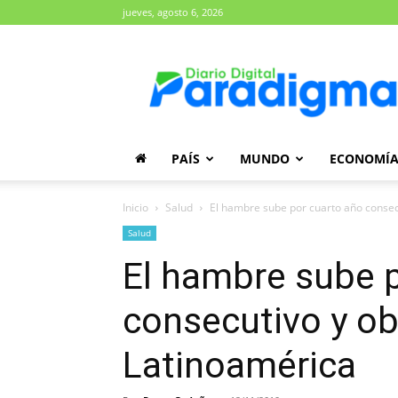
jueves, agosto 6, 2026
Diario
Paradigma
PAÍS
MUNDO
ECONOMÍ
Inicio
Salud
El hambre sube por cuarto año consecu
Salud
El hambre sube 
consecutivo y o
Latinoamérica