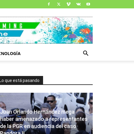
CNOLOGÍA
Lo que está pasando
Juan Orlando Hernández niega
haber amenazado a representantes
de la PGR en audiencia del caso
Pandora II