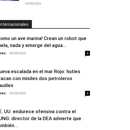
05/08/2026
Internacionales
Como un ave marina! Crean un robot que
uela, nada y emerge del agua...
ren
-
06/08/2026
0
ueva escalada en el mar Rojo: hutíes
tacan con misiles dos petroleros
audíes
ren
-
05/08/2026
0
E. UU. endurece ofensiva contra el
JNG: director de la DEA advierte que
ambién...