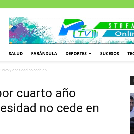
A
SALUD
FARÁNDULA
DEPORTES
SUCESOS
TE
tivo y obesidad no cede en...
por cuarto año
besidad no cede en