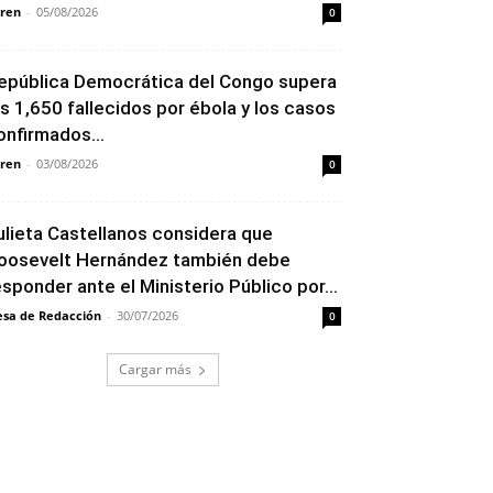
ren
-
05/08/2026
0
epública Democrática del Congo supera
os 1,650 fallecidos por ébola y los casos
onfirmados...
ren
-
03/08/2026
0
ulieta Castellanos considera que
oosevelt Hernández también debe
esponder ante el Ministerio Público por...
sa de Redacción
-
30/07/2026
0
Cargar más