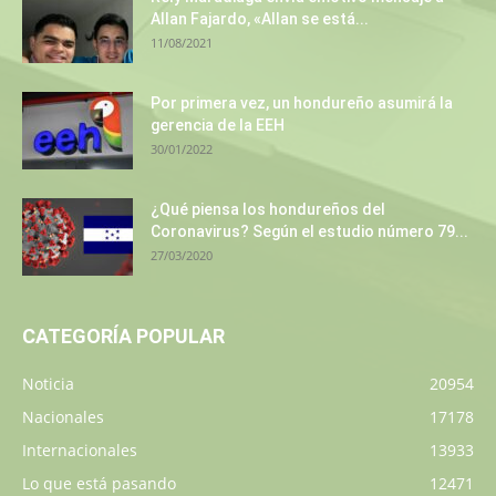
Allan Fajardo, «Allan se está...
11/08/2021
Por primera vez, un hondureño asumirá la
gerencia de la EEH
30/01/2022
¿Qué piensa los hondureños del
Coronavirus? Según el estudio número 79...
27/03/2020
CATEGORÍA POPULAR
Noticia
20954
Nacionales
17178
Internacionales
13933
Lo que está pasando
12471