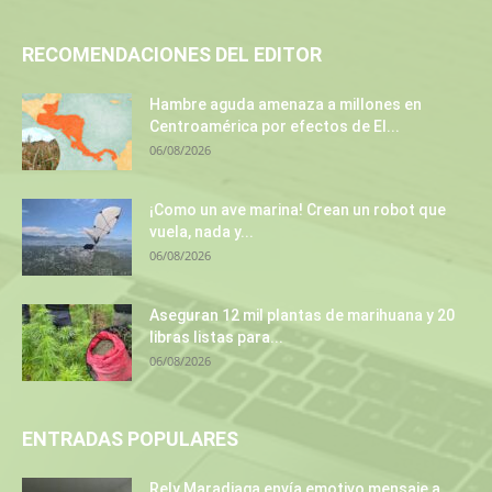
RECOMENDACIONES DEL EDITOR
Hambre aguda amenaza a millones en
Centroamérica por efectos de El...
06/08/2026
¡Como un ave marina! Crean un robot que
vuela, nada y...
06/08/2026
Aseguran 12 mil plantas de marihuana y 20
libras listas para...
06/08/2026
ENTRADAS POPULARES
Rely Maradiaga envía emotivo mensaje a