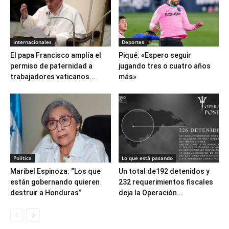
Internacionales
Deportes
El papa Francisco amplía el
Piqué: «Espero seguir
permiso de paternidad a
jugando tres o cuatro años
trabajadores vaticanos...
más»
Política
Lo que está pasando
Maribel Espinoza: “Los que
Un total de192 detenidos y
están gobernando quieren
232 requerimientos fiscales
destruir a Honduras”
deja la Operación...