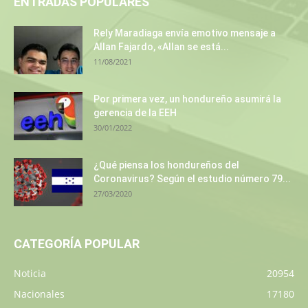
ENTRADAS POPULARES
Rely Maradiaga envía emotivo mensaje a
Allan Fajardo, «Allan se está...
11/08/2021
Por primera vez, un hondureño asumirá la
gerencia de la EEH
30/01/2022
¿Qué piensa los hondureños del
Coronavirus? Según el estudio número 79...
27/03/2020
CATEGORÍA POPULAR
Noticia
20954
Nacionales
17180