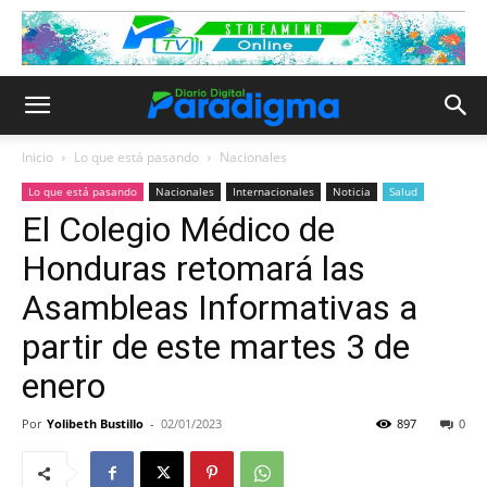
Inicio
Lo que está pasando
Nacionales
Lo que está pasando
Nacionales
Internacionales
Noticia
Salud
El Colegio Médico de
Honduras retomará las
Asambleas Informativas a
partir de este martes 3 de
enero
Por
Yolibeth Bustillo
-
02/01/2023
897
0