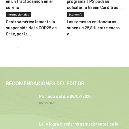
en un tractocamión en el
programa TPS podrán
sureño...
solicitar la Green Card tras...
Internacionales
Economía
Centroamérica lamenta la
Las remesas en Honduras
suspensión de la COP25 en
suben un 25,8 % entre enero
Chile, por la...
y...
RECOMENDACIONES DEL EDITOR
Portada del día 09/08/2026
08/08/2026
La IA logra diseñar virus inexistentes en la