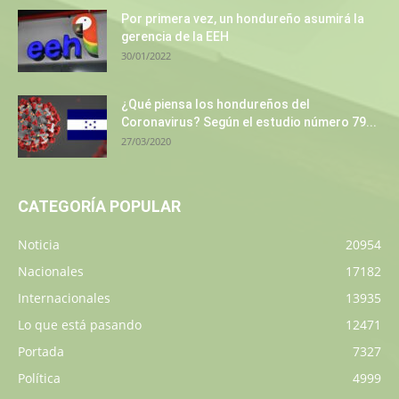
Por primera vez, un hondureño asumirá la
gerencia de la EEH
30/01/2022
¿Qué piensa los hondureños del
Coronavirus? Según el estudio número 79...
27/03/2020
CATEGORÍA POPULAR
Noticia
20954
Nacionales
17182
Internacionales
13935
Lo que está pasando
12471
Portada
7327
Política
4999