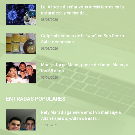
La IA logra diseñar virus inexistentes en la
naturaleza y enciende...
08/08/2026
Golpe al negocio de la “wax” en San Pedro
Sula: decomisan...
08/08/2026
Muere Jorge Messi, padre de Lionel Messi, a
los 68 años...
08/08/2026
ENTRADAS POPULARES
Rely Maradiaga envía emotivo mensaje a
Allan Fajardo, «Allan se está...
11/08/2021