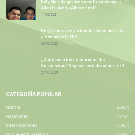
Rely Maradiaga envía emotivo mensaje a
Allan Fajardo, «Allan se está...
11/08/2021
Por primera vez, un hondureño asumirá la
gerencia de la EEH
30/01/2022
¿Qué piensa los hondureños del
Coronavirus? Según el estudio número 79...
27/03/2020
CATEGORÍA POPULAR
Noticia
20954
Nacionales
17181
Internacionales
13934
Lo que está pasando
12471