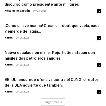
discurso como presidente ante militares
Mesa de Redacción
-
07/08/2026
0
¡Como un ave marina! Crean un robot que vuela, nada
y emerge del agua...
Karen
-
06/08/2026
0
Nueva escalada en el mar Rojo: hutíes atacan con
misiles dos petroleros saudíes
Karen
-
05/08/2026
0
EE. UU. endurece ofensiva contra el CJNG: director
de la DEA advierte que también...
Karen
-
05/08/2026
0
Cargar más