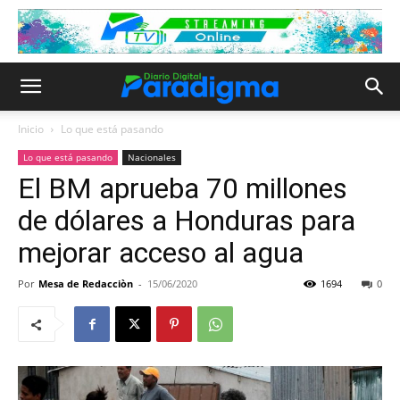
Inicio
Lo que está pasando
Lo que está pasando
Nacionales
El BM aprueba 70 millones
de dólares a Honduras para
mejorar acceso al agua
Por
Mesa de Redacciòn
-
15/06/2020
1694
0