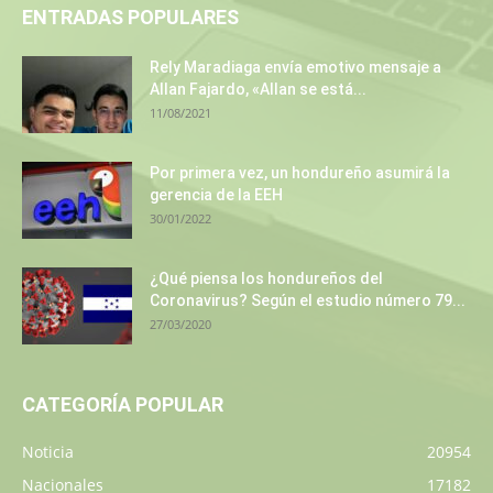
ENTRADAS POPULARES
Rely Maradiaga envía emotivo mensaje a
Allan Fajardo, «Allan se está...
11/08/2021
Por primera vez, un hondureño asumirá la
gerencia de la EEH
30/01/2022
¿Qué piensa los hondureños del
Coronavirus? Según el estudio número 79...
27/03/2020
CATEGORÍA POPULAR
Noticia
20954
Nacionales
17182