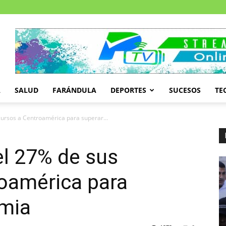
A
SALUD
FARÁNDULA
DEPORTES
SUCESOS
TE
cursos a Centroamérica para superar...
el 27% de sus
roamérica para
emia