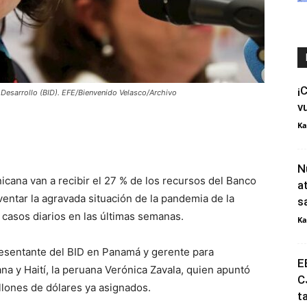
¡
 Desarrollo (BID). EFE/Bienvenido Velasco/Archivo
v
Ka
N
cana van a recibir el 27 % de los recursos del Banco
a
ventar la agravada situación de la pandemia de la
s
 casos diarios en las últimas semanas.
Ka
presentante del BID en Panamá y gerente para
E
a y Haití, la peruana Verónica Zavala, quien apuntó
C
lones de dólares ya asignados.
t