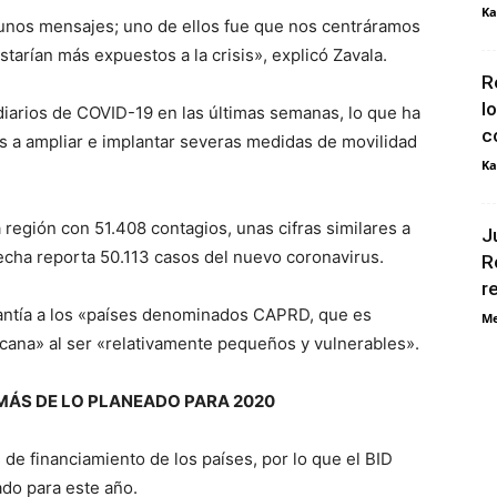
Ka
gunos mensajes; uno de ellos fue que nos centráramos
tarían más expuestos a la crisis», explicó Zavala.
R
l
iarios de COVID-19 en las últimas semanas, lo que ha
c
es a ampliar e implantar severas medidas de movilidad
Ka
región con 51.408 contagios, unas cifras similares a
J
echa reporta 50.113 casos del nuevo coronavirus.
R
r
uantía a los «países denominados CAPRD, que es
Me
ana» al ser «relativamente pequeños y vulnerables».
MÁS DE LO PLANEADO PARA 2020
e financiamiento de los países, por lo que el BID
ado para este año.