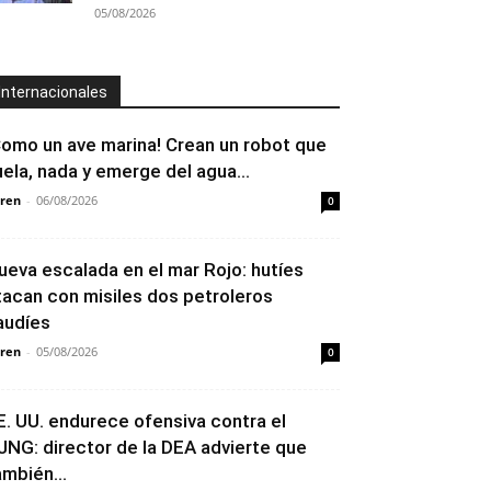
05/08/2026
Internacionales
Como un ave marina! Crean un robot que
uela, nada y emerge del agua...
ren
-
06/08/2026
0
ueva escalada en el mar Rojo: hutíes
tacan con misiles dos petroleros
audíes
ren
-
05/08/2026
0
E. UU. endurece ofensiva contra el
JNG: director de la DEA advierte que
ambién...