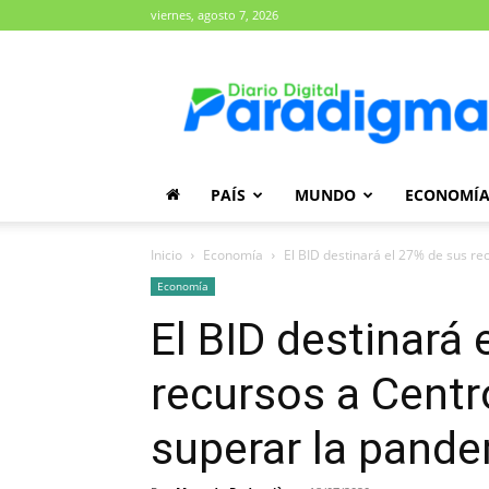
viernes, agosto 7, 2026
Diario
Paradigma
PAÍS
MUNDO
ECONOMÍ
Inicio
Economía
El BID destinará el 27% de sus re
Economía
El BID destinará 
recursos a Cent
superar la pand