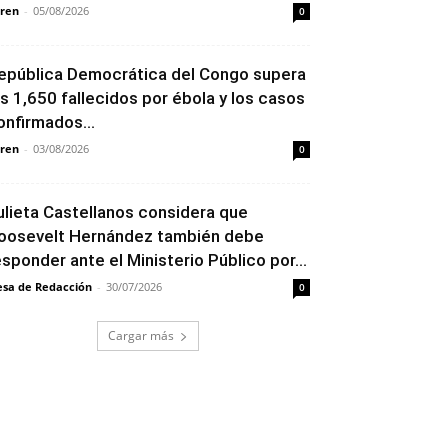
ren
-
05/08/2026
0
epública Democrática del Congo supera
os 1,650 fallecidos por ébola y los casos
onfirmados...
ren
-
03/08/2026
0
ulieta Castellanos considera que
oosevelt Hernández también debe
esponder ante el Ministerio Público por...
sa de Redacción
-
30/07/2026
0
Cargar más