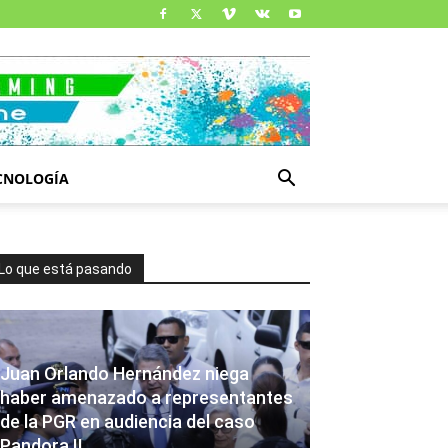
CNOLOGÍA
Lo que está pasando
Juan Orlando Hernández niega
haber amenazado a representantes
de la PGR en audiencia del caso
Pandora II