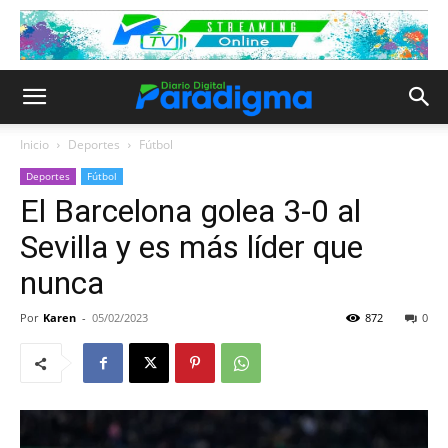
Inicio
Deportes
Fútbol
Deportes
Fútbol
El Barcelona golea 3-0 al
Sevilla y es más líder que
nunca
Por
Karen
-
05/02/2023
872
0