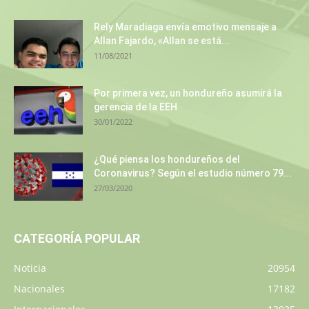
Rely Maradiaga envía emotivo mensaje a
Allan Fajardo, «Allan se está...
11/08/2021
Por primera vez, un hondureño asumirá la
gerencia de la EEH
30/01/2022
¿Qué piensa los hondureños del
Coronavirus? Según el estudio número 79...
27/03/2020
CATEGORÍA POPULAR
Noticia
20954
Nacionales
17182