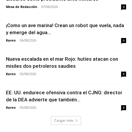
Mesa de Redacción
-
07/08/2026
0
¡Como un ave marina! Crean un robot que vuela, nada
y emerge del agua...
Karen
-
06/08/2026
0
Nueva escalada en el mar Rojo: hutíes atacan con
misiles dos petroleros saudíes
Karen
-
05/08/2026
0
EE. UU. endurece ofensiva contra el CJNG: director
de la DEA advierte que también...
Karen
-
05/08/2026
0
Cargar más