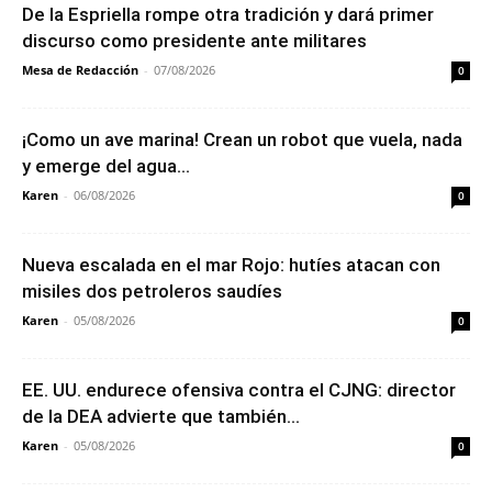
De la Espriella rompe otra tradición y dará primer
discurso como presidente ante militares
Mesa de Redacción
-
07/08/2026
0
¡Como un ave marina! Crean un robot que vuela, nada
y emerge del agua...
Karen
-
06/08/2026
0
Nueva escalada en el mar Rojo: hutíes atacan con
misiles dos petroleros saudíes
Karen
-
05/08/2026
0
EE. UU. endurece ofensiva contra el CJNG: director
de la DEA advierte que también...
Karen
-
05/08/2026
0