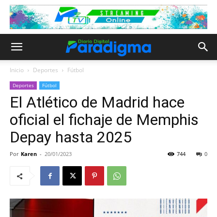
Inicio
Deportes
Fútbol
Deportes
Fútbol
El Atlético de Madrid hace
oficial el fichaje de Memphis
Depay hasta 2025
Por
Karen
-
20/01/2023
744
0