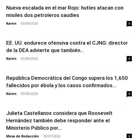
Nueva escalada en el mar Rojo: hutíes atacan con
misiles dos petroleros saudíes
Karen
-
05/08/2026
0
EE. UU. endurece ofensiva contra el CJNG: director
de la DEA advierte que también...
Karen
-
05/08/2026
0
República Democrática del Congo supera los 1,650
fallecidos por ébola y los casos confirmados...
Karen
-
03/08/2026
0
Julieta Castellanos considera que Roosevelt
Hernández también debe responder ante el
Ministerio Público por...
Mesa de Redacción
-
30/07/2026
0