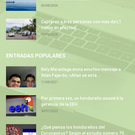
05/08/2026
Capturan a tres personas con más de L1
millón en efectivo...
05/08/2026
ENTRADAS POPULARES
Rely Maradiaga envía emotivo mensaje a
Allan Fajardo, «Allan se está...
11/08/2021
Por primera vez, un hondureño asumirá la
gerencia de la EEH
30/01/2022
¿Qué piensa los hondureños del
Coronavirus? Según el estudio número 79...