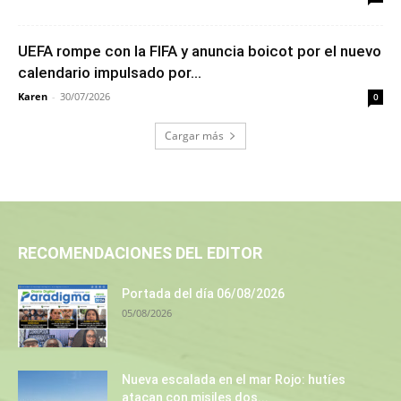
UEFA rompe con la FIFA y anuncia boicot por el nuevo
calendario impulsado por...
Karen
-
30/07/2026
0
Cargar más
RECOMENDACIONES DEL EDITOR
Portada del día 06/08/2026
05/08/2026
Nueva escalada en el mar Rojo: hutíes
atacan con misiles dos...