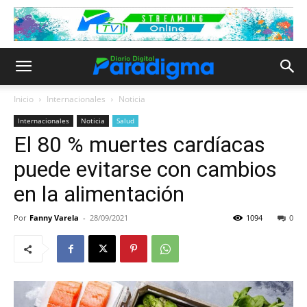
Inicio
Internacionales
Noticia
Internacionales
Noticia
Salud
El 80 % muertes cardíacas
puede evitarse con cambios
en la alimentación
Por
Fanny Varela
-
28/09/2021
1094
0