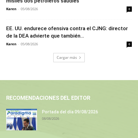
misiles dos petroleros saudíes
Karen
-
05/08/2026
0
EE. UU. endurece ofensiva contra el CJNG: director
de la DEA advierte que también...
Karen
-
05/08/2026
0
Cargar más
RECOMENDACIONES DEL EDITOR
Portada del día 09/08/2026
08/08/2026