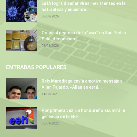
La IA logra diseñar virus inexistentes en la
naturaleza y enciende...
08/08/2026
Golpe al negocio de la “wax” en San Pedro
Sula: decomisan...
08/08/2026
ENTRADAS POPULARES
Rely Maradiaga envía emotivo mensaje a
Allan Fajardo, «Allan se está...
11/08/2021
Por primera vez, un hondureño asumirá la
gerencia de la EEH
30/01/2022