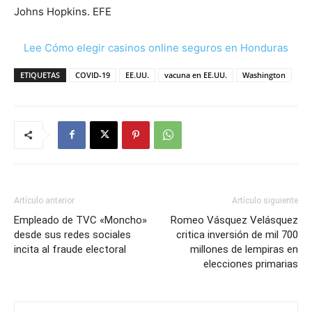
Johns Hopkins. EFE
Lee Cómo elegir casinos online seguros en Honduras
ETIQUETAS
COVID-19
EE.UU.
vacuna en EE.UU.
Washington
Artículo anterior
Artículo siguiente
Empleado de TVC «Moncho»
Romeo Vásquez Velásquez
desde sus redes sociales
critica inversión de mil 700
incita al fraude electoral
millones de lempiras en
elecciones primarias