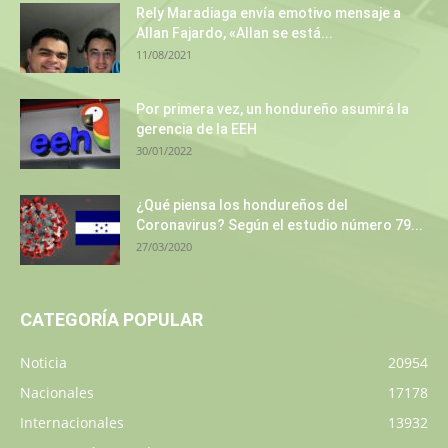
Rely Maradiaga envía emotivo mensaje a
Allan Fajardo, «Allan se está...
11/08/2021
Por primera vez, un hondureño asumirá la
gerencia de la EEH
30/01/2022
¿Qué piensa los hondureños del
Coronavirus? Según el estudio número 79...
27/03/2020
CATEGORÍA POPULAR
Noticia
20954
Nacionales
17178
Internacionales
13932