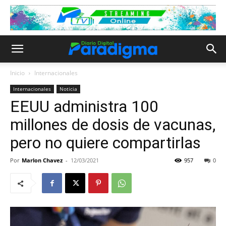
Inicio
Internacionales
Internacionales
Noticia
EEUU administra 100
millones de dosis de vacunas,
pero no quiere compartirlas
Por
Marlon Chavez
-
12/03/2021
957
0