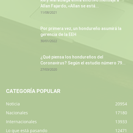
Rely Maradiaga envía emotivo mensaje a
Allan Fajardo, «Allan se está...
11/08/2021
Por primera vez, un hondureño asumirá la
gerencia de la EEH
30/01/2022
¿Qué piensa los hondureños del
Coronavirus? Según el estudio número 79...
27/03/2020
CATEGORÍA POPULAR
Noticia
20954
Nacionales
17180
Internacionales
13933
Lo que está pasando
12471