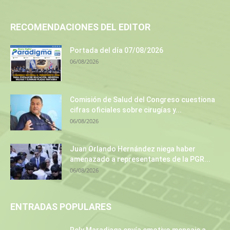
RECOMENDACIONES DEL EDITOR
Portada del día 07/08/2026
06/08/2026
Comisión de Salud del Congreso cuestiona
cifras oficiales sobre cirugías y...
06/08/2026
Juan Orlando Hernández niega haber
amenazado a representantes de la PGR...
06/08/2026
ENTRADAS POPULARES