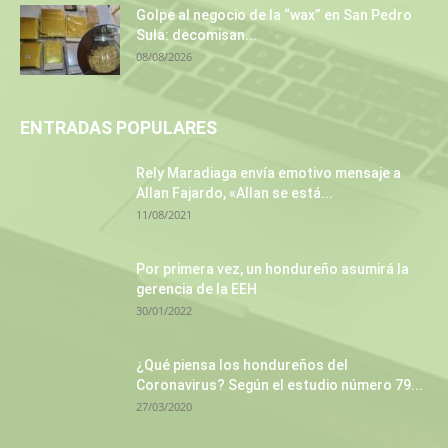
Golpe al negocio de la “wax” en San Pedro
Sula: decomisan...
08/08/2026
ENTRADAS POPULARES
Rely Maradiaga envía emotivo mensaje a
Allan Fajardo, «Allan se está...
11/08/2021
Por primera vez, un hondureño asumirá la
gerencia de la EEH
30/01/2022
¿Qué piensa los hondureños del
Coronavirus? Según el estudio número 79...
27/03/2020