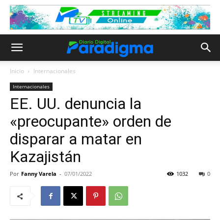
Inicio
Internacionales
Internacionales
EE. UU. denuncia la
«preocupante» orden de
disparar a matar en
Kazajistán
Por
Fanny Varela
-
07/01/2022
1032
0