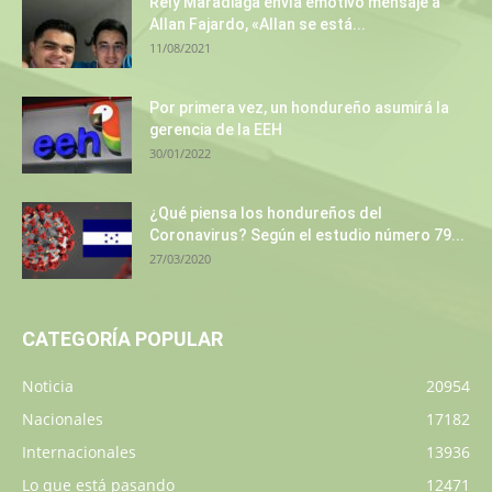
Rely Maradiaga envía emotivo mensaje a
Allan Fajardo, «Allan se está...
11/08/2021
Por primera vez, un hondureño asumirá la
gerencia de la EEH
30/01/2022
¿Qué piensa los hondureños del
Coronavirus? Según el estudio número 79...
27/03/2020
CATEGORÍA POPULAR
Noticia
20954
Nacionales
17182
Internacionales
13936
Lo que está pasando
12471