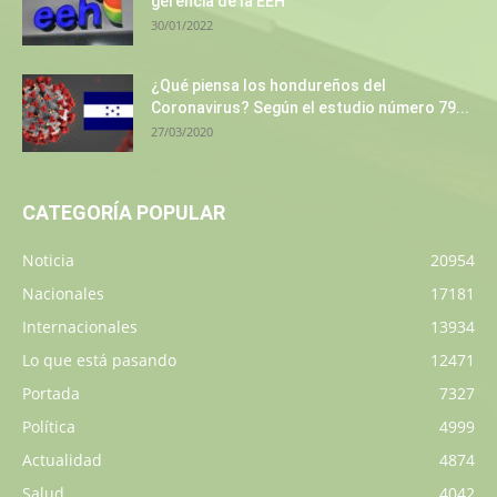
gerencia de la EEH
30/01/2022
¿Qué piensa los hondureños del
Coronavirus? Según el estudio número 79...
27/03/2020
CATEGORÍA POPULAR
Noticia
20954
Nacionales
17181
Internacionales
13934
Lo que está pasando
12471
Portada
7327
Política
4999
Actualidad
4874
Salud
4042