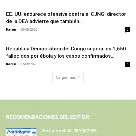
EE. UU. endurece ofensiva contra el CJNG: director
de la DEA advierte que también...
Karen
-
05/08/2026
0
República Democrática del Congo supera los 1,650
fallecidos por ébola y los casos confirmados...
Karen
-
03/08/2026
0
Cargar más
RECOMENDACIONES DEL EDITOR
Portada del día 08/08/2026