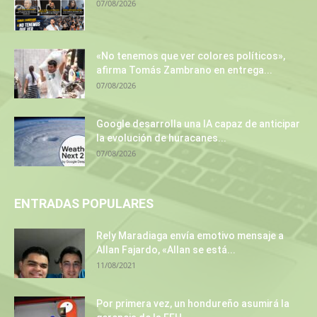
07/08/2026
«No tenemos que ver colores políticos»,
afirma Tomás Zambrano en entrega...
07/08/2026
Google desarrolla una IA capaz de anticipar
la evolución de huracanes...
07/08/2026
ENTRADAS POPULARES
Rely Maradiaga envía emotivo mensaje a
Allan Fajardo, «Allan se está...
11/08/2021
Por primera vez, un hondureño asumirá la