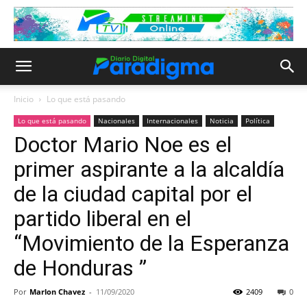
Inicio
Lo que está pasando
Lo que está pasando
Nacionales
Internacionales
Noticia
Política
Doctor Mario Noe es el
primer aspirante a la alcaldía
de la ciudad capital por el
partido liberal en el
“Movimiento de la Esperanza
de Honduras ”
Por
Marlon Chavez
-
11/09/2020
2409
0