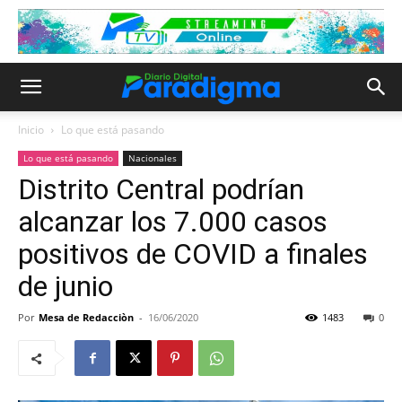
Inicio
Lo que está pasando
Lo que está pasando
Nacionales
Distrito Central podrían
alcanzar los 7.000 casos
positivos de COVID a finales
de junio
Por
Mesa de Redacciòn
-
16/06/2020
1483
0