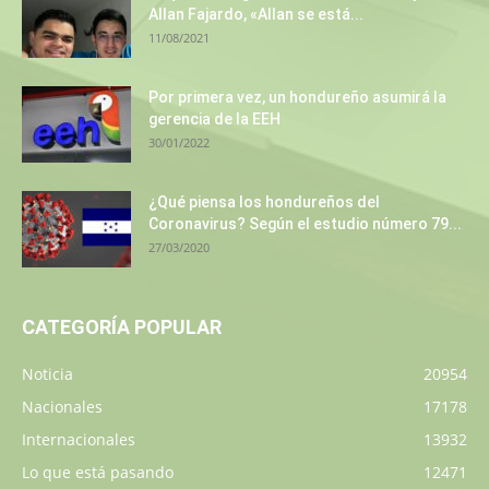
Allan Fajardo, «Allan se está...
11/08/2021
Por primera vez, un hondureño asumirá la
gerencia de la EEH
30/01/2022
¿Qué piensa los hondureños del
Coronavirus? Según el estudio número 79...
27/03/2020
CATEGORÍA POPULAR
Noticia
20954
Nacionales
17178
Internacionales
13932
Lo que está pasando
12471