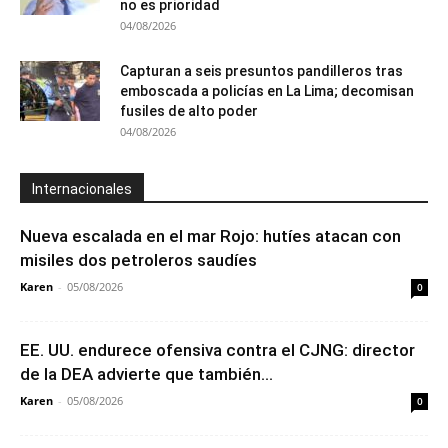
no es prioridad
04/08/2026
Capturan a seis presuntos pandilleros tras
emboscada a policías en La Lima; decomisan
fusiles de alto poder
04/08/2026
Internacionales
Nueva escalada en el mar Rojo: hutíes atacan con
misiles dos petroleros saudíes
Karen
-
05/08/2026
0
EE. UU. endurece ofensiva contra el CJNG: director
de la DEA advierte que también...
Karen
-
05/08/2026
0