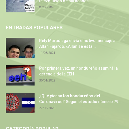
la evolución de huracanes...
07/08/2026
ENTRADAS POPULARES
Rely Maradiaga envía emotivo mensaje a
Allan Fajardo, «Allan se está...
11/08/2021
Por primera vez, un hondureño asumirá la
gerencia de la EEH
30/01/2022
¿Qué piensa los hondureños del
Coronavirus? Según el estudio número 79...
27/03/2020
CATEGORÍA POPULAR