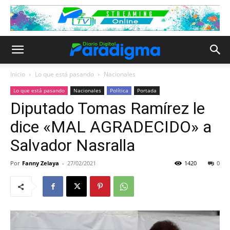
Inicio
Lo que está pasando
Nacionales
Lo que está pasando
Nacionales
Política
Portada
Diputado Tomas Ramírez le
dice «MAL AGRADECIDO» a
Salvador Nasralla
Por
Fanny Zelaya
-
27/02/2021
1420
0