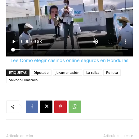
Lee Cómo elegir casinos online seguros en Honduras
ETIQUETAS
Diputado
Juramentación
La ceiba
Política
Salvador Nasralla
Artículo anterior
Artículo siguiente