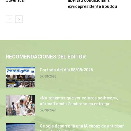
Juventus
libertad condicional a
exvicepresidente Boudou
RECOMENDACIONES DEL EDITOR
Portada del día 08/08/2026
07/08/2026
«No tenemos que ver colores políticos»,
afirma Tomás Zambrano en entrega...
07/08/2026
Google desarrolla una IA capaz de anticipar