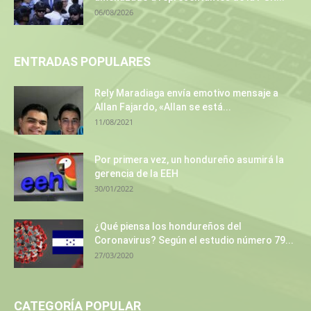
06/08/2026
ENTRADAS POPULARES
Rely Maradiaga envía emotivo mensaje a
Allan Fajardo, «Allan se está...
11/08/2021
Por primera vez, un hondureño asumirá la
gerencia de la EEH
30/01/2022
¿Qué piensa los hondureños del
Coronavirus? Según el estudio número 79...
27/03/2020
CATEGORÍA POPULAR