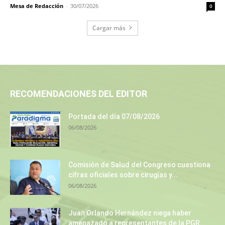
Mesa de Redacción
-
30/07/2026
0
Cargar más
RECOMENDACIONES DEL EDITOR
Portada del día 07/08/2026
06/08/2026
Comisión de Salud del Congreso cuestiona
cifras oficiales sobre cirugías y...
06/08/2026
Juan Orlando Hernández niega haber
amenazado a representantes de la PGR...