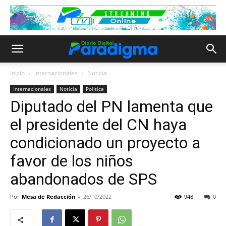
Inicio
Internacionales
Noticia
Internacionales
Noticia
Política
Diputado del PN lamenta que
el presidente del CN haya
condicionado un proyecto a
favor de los niños
abandonados de SPS
Por
Mesa de Redacción
-
26/10/2022
948
0