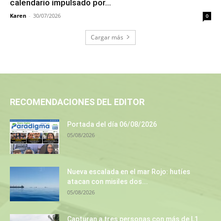
calendario impulsado por...
Karen
-
30/07/2026
0
Cargar más
RECOMENDACIONES DEL EDITOR
Portada del día 06/08/2026
05/08/2026
Nueva escalada en el mar Rojo: hutíes
atacan con misiles dos...
05/08/2026
Capturan a tres personas con más de L1