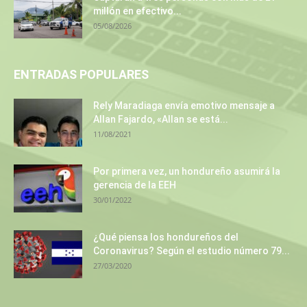
millón en efectivo...
05/08/2026
ENTRADAS POPULARES
Rely Maradiaga envía emotivo mensaje a
Allan Fajardo, «Allan se está...
11/08/2021
Por primera vez, un hondureño asumirá la
gerencia de la EEH
30/01/2022
¿Qué piensa los hondureños del
Coronavirus? Según el estudio número 79...
27/03/2020