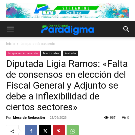
Inicio
Lo que está pasando
Lo que está pasando
Nacionales
Portada
Diputada Ligia Ramos: «Falta
de consensos en elección del
Fiscal General y Adjunto se
debe a inflexibilidad de
ciertos sectores»
Por
Mesa de Redacción
-
21/09/2023
967
0