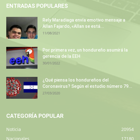
ENTRADAS POPULARES
Rely Maradiaga envía emotivo mensaje a
Allan Fajardo, «Allan se está...
11/08/2021
Por primera vez, un hondureño asumirá la
gerencia de la EEH
30/01/2022
¿Qué piensa los hondureños del
Coronavirus? Según el estudio número 79...
27/03/2020
CATEGORÍA POPULAR
Noticia
20954
Nacionales
17180