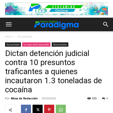
Inicio
Actualidad
Actualidad
Lo que está pasando
Nacionales
Dictan detención judicial
contra 10 presuntos
traficantes a quienes
incautaron 1.3 toneladas de
cocaína
Por
Mesa de Redacción
-
25/03/2024
935
0