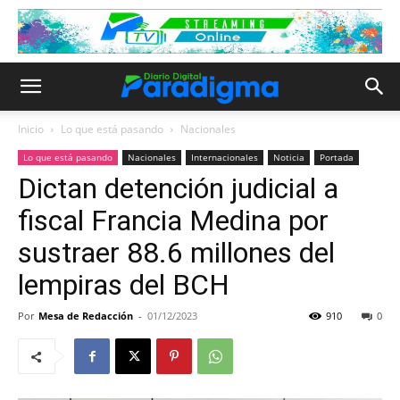
Inicio
Lo que está pasando
Nacionales
Lo que está pasando
Nacionales
Internacionales
Noticia
Portada
Dictan detención judicial a
fiscal Francia Medina por
sustraer 88.6 millones del
lempiras del BCH
Por
Mesa de Redacción
-
01/12/2023
910
0