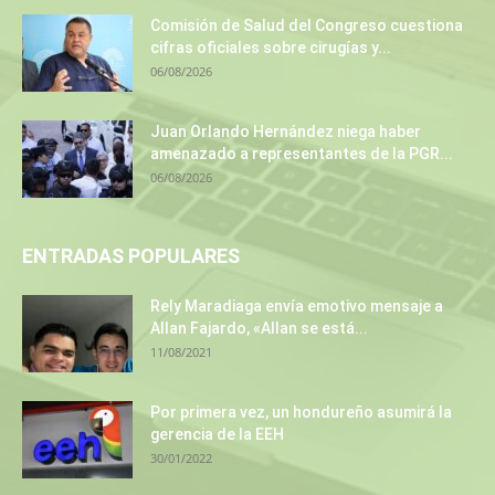
Comisión de Salud del Congreso cuestiona
cifras oficiales sobre cirugías y...
06/08/2026
Juan Orlando Hernández niega haber
amenazado a representantes de la PGR...
06/08/2026
ENTRADAS POPULARES
Rely Maradiaga envía emotivo mensaje a
Allan Fajardo, «Allan se está...
11/08/2021
Por primera vez, un hondureño asumirá la
gerencia de la EEH
30/01/2022