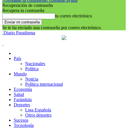
¿Olvidaste tu contraseña? consigue ayuda
Recuperación de contraseña
Recupera tu contraseña
tu correo electrónico
Se te ha enviado una contraseña por correo electrónico.
Diario Paradigma
País
Nacionales
Política
Mundo
Noticia
Política internacional
Economía
Salud
Farándula
Deportes
Liga Española
Otros deportes
Sucesos
Tecnología