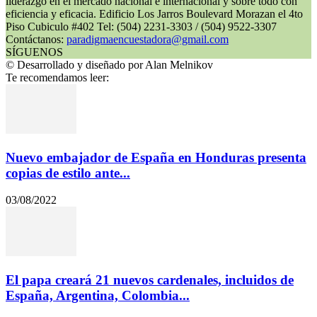
liderazgo en el mercado nacional e internacional y sobre todo con
eficiencia y eficacia. Edificio Los Jarros Boulevard Morazan el 4to
Piso Cubiculo #402 Tel: (504) 2231-3303 / (504) 9522-3307
Contáctanos:
paradigmaencuestadora@gmail.com
SÍGUENOS
© Desarrollado y diseñado por Alan Melnikov
Te recomendamos leer:
Nuevo embajador de España en Honduras presenta
copias de estilo ante...
03/08/2022
El papa creará 21 nuevos cardenales, incluidos de
España, Argentina, Colombia...