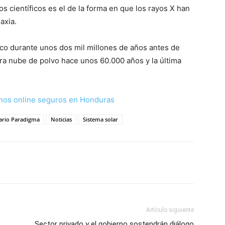
 científicos es el de la forma en que los rayos X han
axia.
tico durante unos dos mil millones de años antes de
era nube de polvo hace unos 60.000 años y la última
nos online seguros en Honduras
ario Paradigma
Noticias
Sistema solar
Artículo siguiente
Sector privado y el gobierno sostendrán diálogo