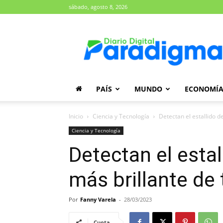
sábado, agosto 8, 2026
Diario
Paradigma
PAÍS
MUNDO
ECONOMÍ
Inicio
Ciencia y Tecnología
Detectan el estallido 
Ciencia y Tecnología
Detectan el esta
más brillante de
Por
Fanny Varela
-
28/03/2023
Cuota