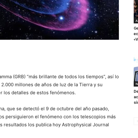
A
Ge
ec
«V
amma (GRB) “más brillante de todos los tiempos”, así lo
2.000 millones de años de luz de la Tierra y su
N
De
r los detalles de estos fenómenos.
ac
sí
ma, que se detectó el 9 de octubre del año pasado,
mos persiguieron el fenómeno con los telescopios más
s resultados los publica hoy Astrophysical Journal