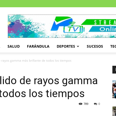
A
SALUD
FARÁNDULA
DEPORTES
SUCESOS
TE
de rayos gamma más brillante de todos los tiempos
llido de rayos gamma
 todos los tiempos
789
0