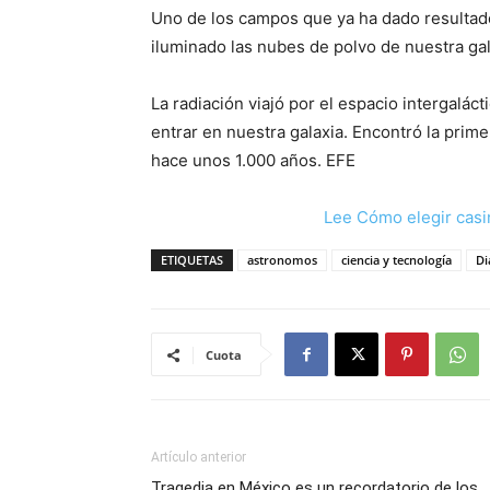
Uno de los campos que ya ha dado resultados
iluminado las nubes de polvo de nuestra gal
La radiación viajó por el espacio intergalác
entrar en nuestra galaxia. Encontró la prim
hace unos 1.000 años. EFE
Lee Cómo elegir casi
ETIQUETAS
astronomos
ciencia y tecnología
Di
Cuota
Artículo anterior
Tragedia en México es un recordatorio de los