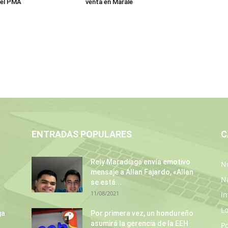
a el PMA
venta en Marale
ENTRADAS POPULARES
C
Rely Maradiaga envía emotivo
No
mensaje a Allan Fajardo, «Allan
N
se está...
11/08/2021
In
L
ga
Por primera vez, un hondureño
asumirá la gerencia de la EEH
P