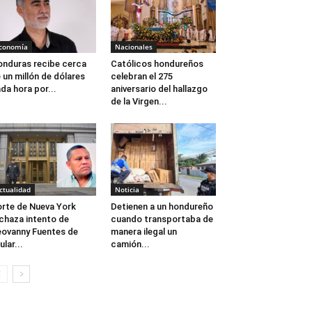
conomía
Nacionales
nduras recibe cerca
Católicos hondureños
 un millón de dólares
celebran el 275
da hora por...
aniversario del hallazgo
de la Virgen...
ctualidad
Noticia
rte de Nueva York
Detienen a un hondureño
chaza intento de
cuando transportaba de
ovanny Fuentes de
manera ilegal un
ular...
camión...