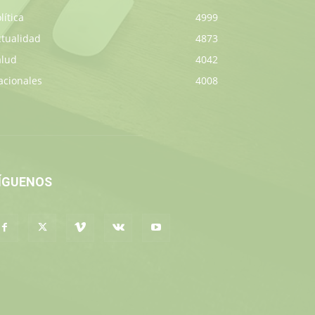
lítica
4999
ctualidad
4873
alud
4042
acionales
4008
ÍGUENOS