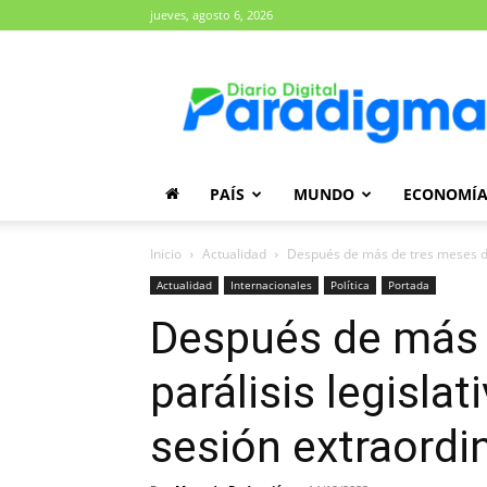
jueves, agosto 6, 2026
Diario
Paradigma
PAÍS
MUNDO
ECONOMÍ
Inicio
Actualidad
Después de más de tres meses de p
Actualidad
Internacionales
Política
Portada
Después de más 
parálisis legisla
sesión extraordin