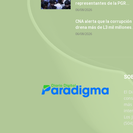
representantes de la PGR...
06/08/2026
CNA alerta que la corrupción
drena más de L3 mil millones.
06/08/2026
SO
El D
cons
más 
inte
Los 
(504