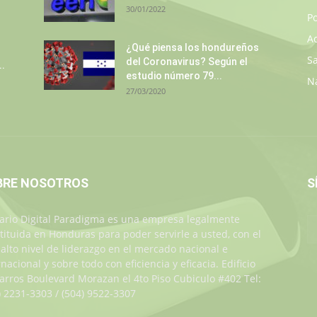
30/01/2022
Po
A
¿Qué piensa los hondureños
S
del Coronavirus? Según el
..
estudio número 79...
N
27/03/2020
BRE NOSOTROS
S
iario Digital Paradigma es una empresa legalmente
tituida en Honduras para poder servirle a usted, con el
alto nivel de liderazgo en el mercado nacional e
rnacional y sobre todo con eficiencia y eficacia. Edificio
Jarros Boulevard Morazan el 4to Piso Cubiculo #402 Tel:
) 2231-3303 / (504) 9522-3307