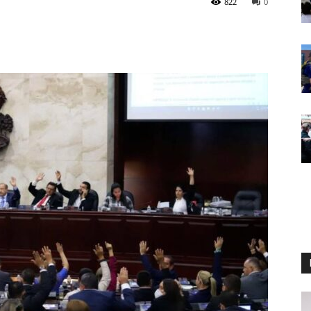
822
0