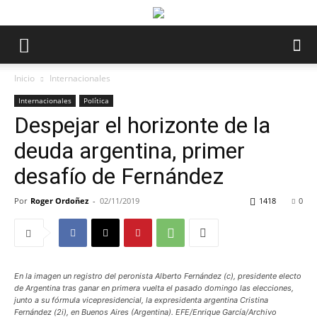
Inicio
Internacionales
Internacionales
Política
Despejar el horizonte de la
deuda argentina, primer
desafío de Fernández
Por
Roger Ordoñez
-
02/11/2019
1418
0
En la imagen un registro del peronista Alberto Fernández (c), presidente electo
de Argentina tras ganar en primera vuelta el pasado domingo las elecciones,
junto a su fórmula vicepresidencial, la expresidenta argentina Cristina
Fernández (2i), en Buenos Aires (Argentina). EFE/Enrique García/Archivo