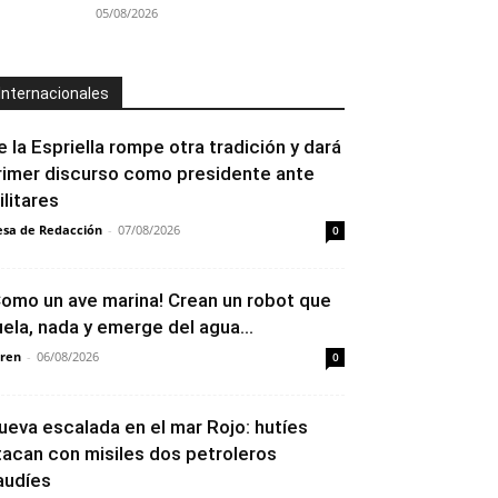
05/08/2026
Internacionales
e la Espriella rompe otra tradición y dará
rimer discurso como presidente ante
ilitares
sa de Redacción
-
07/08/2026
0
Como un ave marina! Crean un robot que
uela, nada y emerge del agua...
ren
-
06/08/2026
0
ueva escalada en el mar Rojo: hutíes
tacan con misiles dos petroleros
audíes