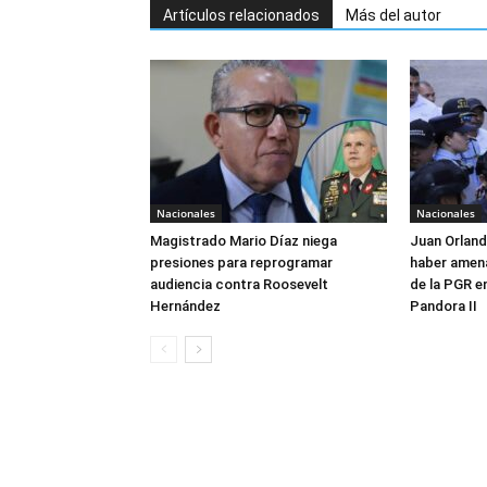
Artículos relacionados
Más del autor
Nacionales
Nacionales
Magistrado Mario Díaz niega
Juan Orlan
presiones para reprogramar
haber amen
audiencia contra Roosevelt
de la PGR e
Hernández
Pandora II