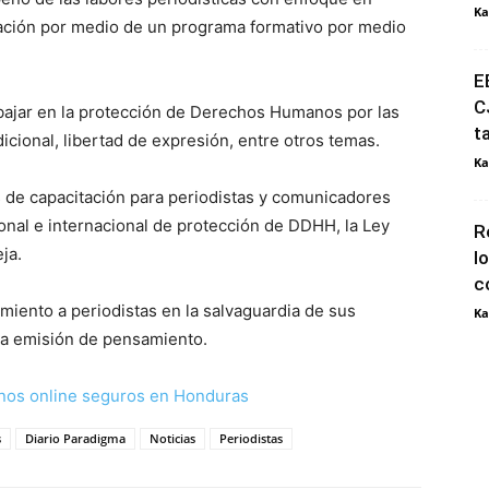
Ka
ión por medio de un programa formativo por medio
E
C
ajar en la protección de Derechos Humanos por las
t
icional, libertad de expresión, entre otros temas.
Ka
 de capacitación para periodistas y comunicadores
onal e internacional de protección de DDHH, la Ley
R
eja.
l
c
miento a periodistas en la salvaguardia de sus
Ka
r la emisión de pensamiento.
nos online seguros en Honduras
s
Diario Paradigma
Noticias
Periodistas