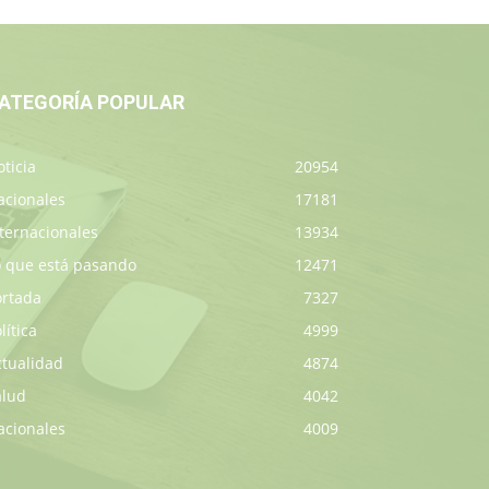
ATEGORÍA POPULAR
ticia
20954
acionales
17181
ternacionales
13934
o que está pasando
12471
ortada
7327
lítica
4999
ctualidad
4874
alud
4042
acionales
4009