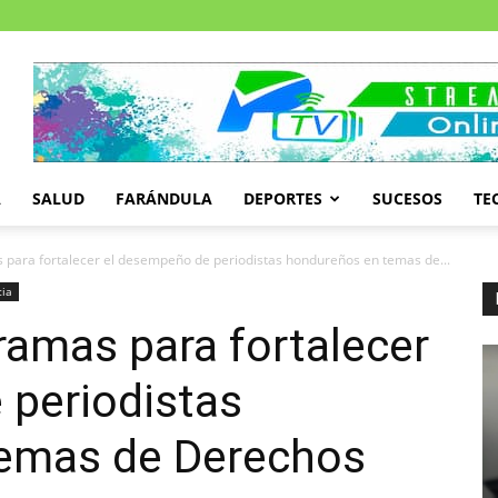
A
SALUD
FARÁNDULA
DEPORTES
SUCESOS
TE
 para fortalecer el desempeño de periodistas hondureños en temas de...
cia
ramas para fortalecer
 periodistas
emas de Derechos