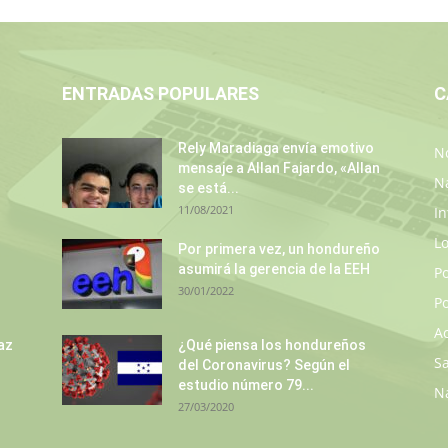
ENTRADAS POPULARES
C
Rely Maradiaga envía emotivo
No
mensaje a Allan Fajardo, «Allan
N
se está...
11/08/2021
In
L
s
Por primera vez, un hondureño
asumirá la gerencia de la EEH
P
30/01/2022
Po
A
az
¿Qué piensa los hondureños
S
del Coronavirus? Según el
estudio número 79...
N
27/03/2020