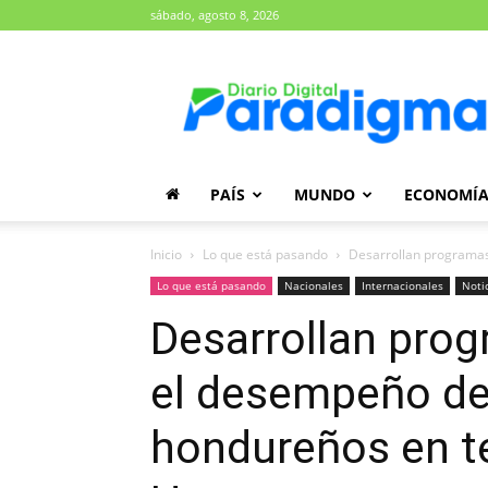
sábado, agosto 8, 2026
Diario
Paradigma
PAÍS
MUNDO
ECONOMÍ
Inicio
Lo que está pasando
Desarrollan programas
Lo que está pasando
Nacionales
Internacionales
Noti
Desarrollan prog
el desempeño de
hondureños en t