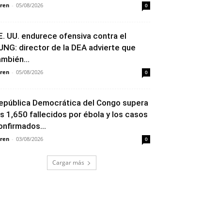
ren
-
05/08/2026
0
E. UU. endurece ofensiva contra el
JNG: director de la DEA advierte que
ambién...
ren
-
05/08/2026
0
epública Democrática del Congo supera
os 1,650 fallecidos por ébola y los casos
onfirmados...
ren
-
03/08/2026
0
Cargar más