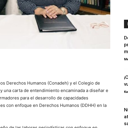
D
p
m
Me
¡
los Derechos Humanos (Conadeh) y el Colegio de
v
oy una carta de entendimiento encaminada a diseñar e
Ka
madores para el desarrollo de capacidades
nales con enfoque en Derechos Humanos (DDHH) en la
N
a
s
ño de las labores periodísticas con enfoque en