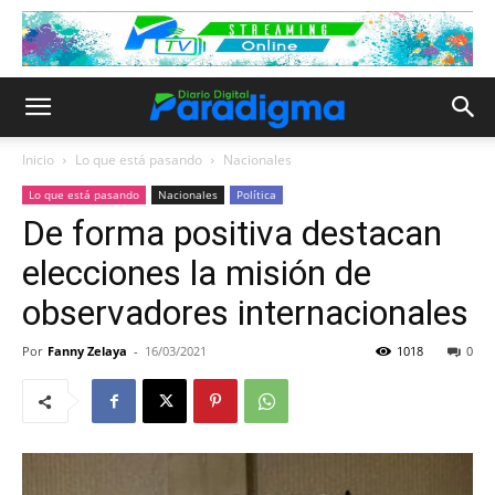
Inicio
Lo que está pasando
Nacionales
Lo que está pasando
Nacionales
Política
De forma positiva destacan
elecciones la misión de
observadores internacionales
Por
Fanny Zelaya
-
16/03/2021
1018
0