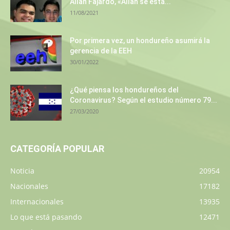
Allan Fajardo, «Allan se está...
11/08/2021
Por primera vez, un hondureño asumirá la
gerencia de la EEH
30/01/2022
¿Qué piensa los hondureños del
Coronavirus? Según el estudio número 79...
27/03/2020
CATEGORÍA POPULAR
Noticia
20954
Nacionales
17182
Internacionales
13935
Lo que está pasando
12471