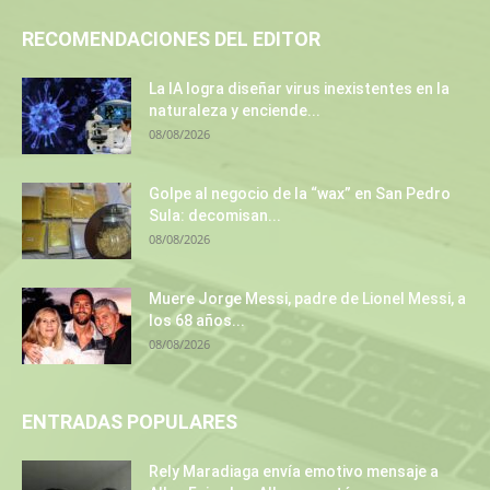
RECOMENDACIONES DEL EDITOR
La IA logra diseñar virus inexistentes en la
naturaleza y enciende...
08/08/2026
Golpe al negocio de la “wax” en San Pedro
Sula: decomisan...
08/08/2026
Muere Jorge Messi, padre de Lionel Messi, a
los 68 años...
08/08/2026
ENTRADAS POPULARES
Rely Maradiaga envía emotivo mensaje a