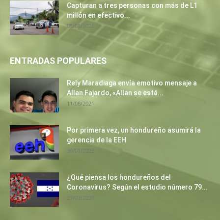
Capturan a tres personas con más de L1
millón en efectivo...
05/08/2026
ENTRADAS POPULARES
Rely Maradiaga envía emotivo mensaje a
Allan Fajardo, «Allan se está...
11/08/2021
Por primera vez, un hondureño asumirá la
gerencia de la EEH
30/01/2022
¿Qué piensa los hondureños del
Coronavirus? Según el estudio número 79...
27/03/2020