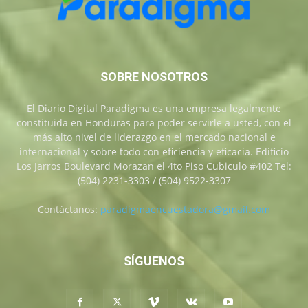
SOBRE NOSOTROS
El Diario Digital Paradigma es una empresa legalmente
constituida en Honduras para poder servirle a usted, con el
más alto nivel de liderazgo en el mercado nacional e
internacional y sobre todo con eficiencia y eficacia. Edificio
Los Jarros Boulevard Morazan el 4to Piso Cubiculo #402 Tel:
(504) 2231-3303 / (504) 9522-3307
Contáctanos:
paradigmaencuestadora@gmail.com
SÍGUENOS