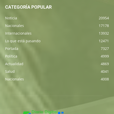
CATEGORÍA POPULAR
Noticia
20954
Nacionales
17178
Internacionales
13932
Lo que está pasando
12471
Portada
7327
Política
4999
Actualidad
4869
Salud
4041
Nacionales
4008