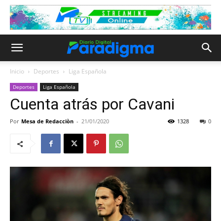
Inicio
Deportes
Liga Española
Deportes
Liga Española
Cuenta atrás por Cavani
Por
Mesa de Redacciòn
-
21/01/2020
1328
0