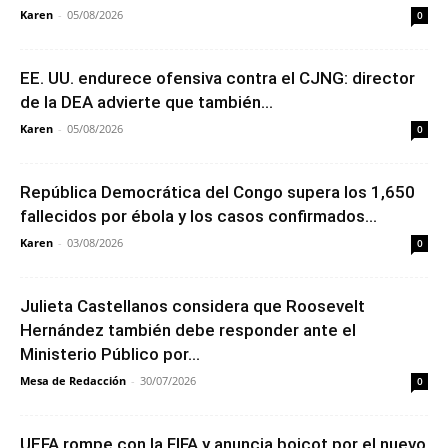
Karen
-
05/08/2026
0
EE. UU. endurece ofensiva contra el CJNG: director
de la DEA advierte que también...
Karen
-
05/08/2026
0
República Democrática del Congo supera los 1,650
fallecidos por ébola y los casos confirmados...
Karen
-
03/08/2026
0
Julieta Castellanos considera que Roosevelt
Hernández también debe responder ante el
Ministerio Público por...
Mesa de Redacción
-
30/07/2026
0
UEFA rompe con la FIFA y anuncia boicot por el nuevo