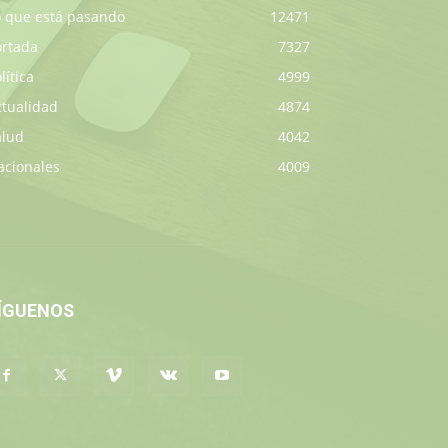
o que está pasando
12471
ortada
7327
lítica
4999
ctualidad
4874
alud
4042
acionales
4009
ÍGUENOS