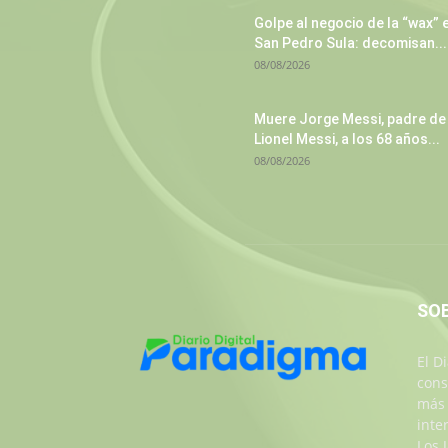
Golpe al negocio de la “wax” 
San Pedro Sula: decomisan...
08/08/2026
Muere Jorge Messi, padre de
Lionel Messi, a los 68 años...
08/08/2026
SO
El D
cons
más 
inte
Los 