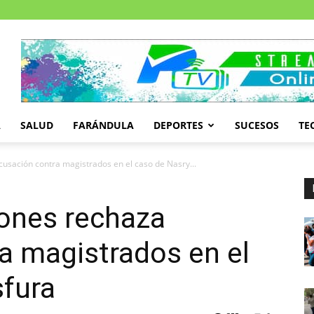
A
SALUD
FARÁNDULA
DEPORTES
SUCESOS
TE
usación contra magistrados en el caso de Nasry...
iones rechaza
a magistrados en el
sfura