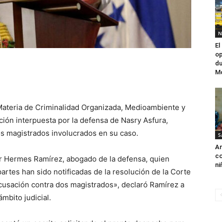
N
El
op
du
M
Materia de Criminalidad Organizada, Medioambiente y
ción interpuesta por la defensa de Nasry Asfura,
os magistrados involucrados en su caso.
S
Am
co
or Hermes Ramírez, abogado de la defensa, quien
ni
artes han sido notificadas de la resolución de la Corte
ecusación contra dos magistrados», declaró Ramírez a
mbito judicial.