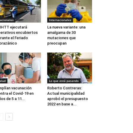
acionales
Internacionales
 IHTT ejecutará
La nueva variante: una
erativos encubiertos
amalgama de 30
rante el Feriado
mutaciones que
orazánico
preocupan
alud
Lo que está pasando
plían vacunación
Roberto Contreras:
ntra el Covid-19 en
Actual municipalidad
ños de 5 a 11...
aprobó el presupuesto
2022 en base a...