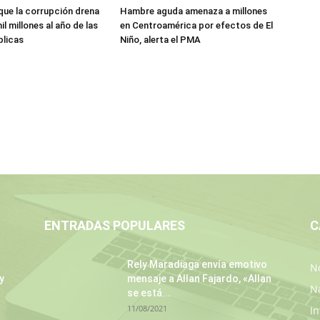
que la corrupción drena
Hambre aguda amenaza a millones
l millones al año de las
en Centroamérica por efectos de El
blicas
Niño, alerta el PMA
ENTRADAS POPULARES
C
Rely Maradiaga envía emotivo
No
y
mensaje a Allan Fajardo, «Allan
N
se está...
11/08/2021
In