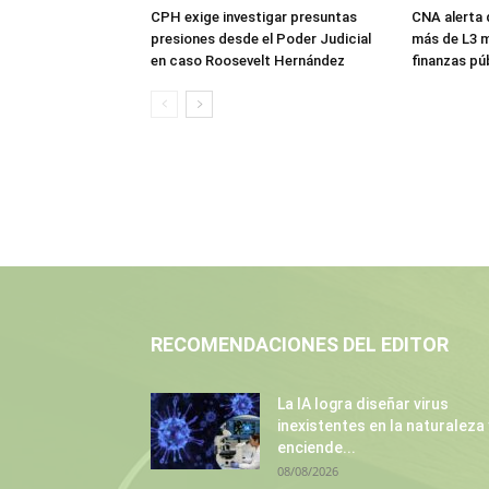
CPH exige investigar presuntas
CNA alerta 
presiones desde el Poder Judicial
más de L3 mi
en caso Roosevelt Hernández
finanzas pú
RECOMENDACIONES DEL EDITOR
La IA logra diseñar virus
inexistentes en la naturaleza 
enciende...
08/08/2026