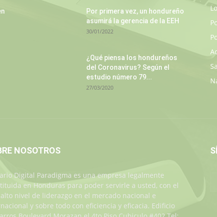
L
en
Por primera vez, un hondureño
asumirá la gerencia de la EEH
P
30/01/2022
Po
A
¿Qué piensa los hondureños
S
del Coronavirus? Según el
estudio número 79...
N
27/03/2020
BRE NOSOTROS
S
iario Digital Paradigma es una empresa legalmente
tituida en Honduras para poder servirle a usted, con el
alto nivel de liderazgo en el mercado nacional e
rnacional y sobre todo con eficiencia y eficacia. Edificio
Jarros Boulevard Morazan el 4to Piso Cubiculo #402 Tel: