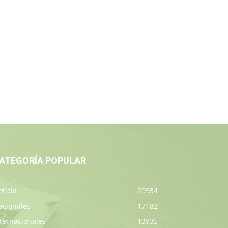
ATEGORÍA POPULAR
ticia
20954
acionales
17182
ternacionales
13935