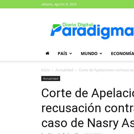
sábado, agosto 8, 2026
Diario
Paradigma
PAÍS
MUNDO
ECONOMÍ
Inicio
Actualidad
Corte de Apelaciones rechaza rec
Actualidad
Corte de Apelac
recusación contr
caso de Nasry A