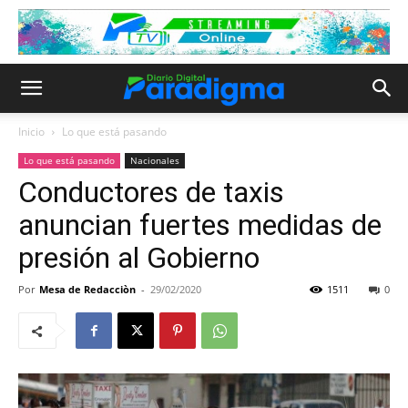
Inicio
Lo que está pasando
Lo que está pasando
Nacionales
Conductores de taxis
anuncian fuertes medidas de
presión al Gobierno
Por
Mesa de Redacciòn
-
29/02/2020
1511
0