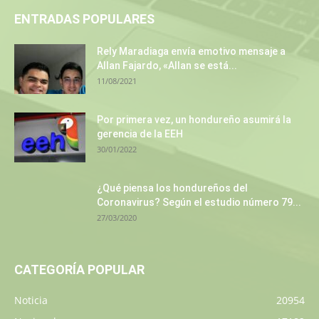
ENTRADAS POPULARES
Rely Maradiaga envía emotivo mensaje a
Allan Fajardo, «Allan se está...
11/08/2021
Por primera vez, un hondureño asumirá la
gerencia de la EEH
30/01/2022
¿Qué piensa los hondureños del
Coronavirus? Según el estudio número 79...
27/03/2020
CATEGORÍA POPULAR
Noticia
20954