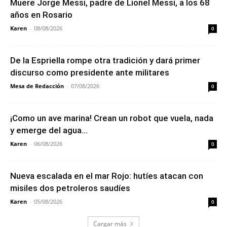
Muere Jorge Messi, padre de Lionel Messi, a los 68
años en Rosario
Karen
-
08/08/2026
0
De la Espriella rompe otra tradición y dará primer
discurso como presidente ante militares
Mesa de Redacción
-
07/08/2026
0
¡Como un ave marina! Crean un robot que vuela, nada
y emerge del agua...
Karen
-
06/08/2026
0
Nueva escalada en el mar Rojo: hutíes atacan con
misiles dos petroleros saudíes
Karen
-
05/08/2026
0
Cargar más